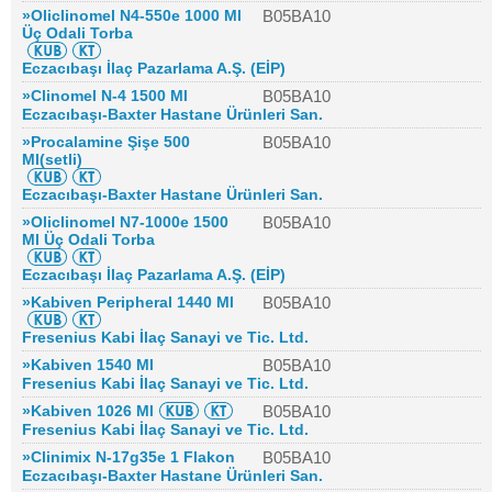
»Oliclinomel N4-550e 1000 Ml
B05BA10
Üç Odali Torba
Eczacıbaşı İlaç Pazarlama A.Ş. (EİP)
»Clinomel N-4 1500 Ml
B05BA10
Eczacıbaşı-Baxter Hastane Ürünleri San.
»Procalamine Şişe 500
B05BA10
Ml(setli)
Eczacıbaşı-Baxter Hastane Ürünleri San.
»Oliclinomel N7-1000e 1500
B05BA10
Ml Üç Odali Torba
Eczacıbaşı İlaç Pazarlama A.Ş. (EİP)
»Kabiven Peripheral 1440 Ml
B05BA10
Fresenius Kabi İlaç Sanayi ve Tic. Ltd.
»Kabiven 1540 Ml
B05BA10
Fresenius Kabi İlaç Sanayi ve Tic. Ltd.
»Kabiven 1026 Ml
B05BA10
Fresenius Kabi İlaç Sanayi ve Tic. Ltd.
»Clinimix N-17g35e 1 Flakon
B05BA10
Eczacıbaşı-Baxter Hastane Ürünleri San.