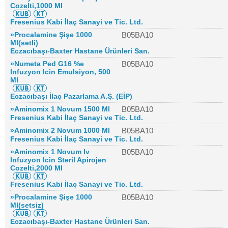
Cozelti,1000 Ml
Fresenius Kabi İlaç Sanayi ve Tic. Ltd.
»Procalamine Şişe 1000
B05BA10
Ml(setli)
Eczacıbaşı-Baxter Hastane Ürünleri San.
»Numeta Ped G16 %e
B05BA10
Infuzyon Icin Emulsiyon, 500
Ml
Eczacıbaşı İlaç Pazarlama A.Ş. (EİP)
»Aminomix 1 Novum 1500 Ml
B05BA10
Fresenius Kabi İlaç Sanayi ve Tic. Ltd.
»Aminomix 2 Novum 1000 Ml
B05BA10
Fresenius Kabi İlaç Sanayi ve Tic. Ltd.
»Aminomix 1 Novum Iv
B05BA10
Infuzyon Icin Steril Apirojen
Cozelti,2000 Ml
Fresenius Kabi İlaç Sanayi ve Tic. Ltd.
»Procalamine Şişe 1000
B05BA10
Ml(setsiz)
Eczacıbaşı-Baxter Hastane Ürünleri San.