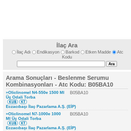
İlaç Ara
İlaç Adı
Endikasyon
Barkod
Etken Madde
Atc
Kodu
Arama Sonuçları - Beslenme Serumu
Kombinasyonları - Atc Kodu: B05BA10
»Oliclinomel N4-550e 1500 Ml
B05BA10
Üç Odali Torba
Eczacıbaşı İlaç Pazarlama A.Ş. (EİP)
»Oliclinomel N7-1000e 1000
B05BA10
Ml Üç Odali Torba
Eczacıbaşı İlaç Pazarlama A.Ş. (EİP)