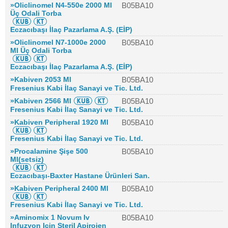
»Oliclinomel N4-550e 2000 Ml
B05BA10
Üç Odali Torba
Eczacıbaşı İlaç Pazarlama A.Ş. (EİP)
»Oliclinomel N7-1000e 2000
B05BA10
Ml Üç Odali Torba
Eczacıbaşı İlaç Pazarlama A.Ş. (EİP)
»Kabiven 2053 Ml
B05BA10
Fresenius Kabi İlaç Sanayi ve Tic. Ltd.
»Kabiven 2566 Ml
B05BA10
Fresenius Kabi İlaç Sanayi ve Tic. Ltd.
»Kabiven Peripheral 1920 Ml
B05BA10
Fresenius Kabi İlaç Sanayi ve Tic. Ltd.
»Procalamine Şişe 500
B05BA10
Ml(setsiz)
Eczacıbaşı-Baxter Hastane Ürünleri San.
»Kabiven Peripheral 2400 Ml
B05BA10
Fresenius Kabi İlaç Sanayi ve Tic. Ltd.
»Aminomix 1 Novum Iv
B05BA10
Infuzyon Icin Steril Apirojen