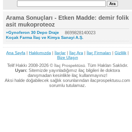
Arama Sonuçları - Etken Madde: demir folik
asit mukoproteoz
»Gynoferon 30 Depo Draje
8699828140023
Koçak Farma İlaç ve Kimya Sanayi A.Ş.
Ana Sayfa
|
Hakkımızda
|
İlaçlar
|
İlaç Ara
|
İlaç Firmaları
|
Gizlilik
|
Bize Ulaşın
Telif Hakkı 2008-2026 ©
Tüm Hakları Saklıdır.
İlaç Prospektüsü.
Uyarı:
Sitemizde yayınladığımız ilaç bilgileri ile doktora
danışmadan kesinlikle ilaç kullanmayınız!
Aksi halde doğabilecek sağlık sorunlarından ilacprospektusu.com
sorumlu tutulamaz.