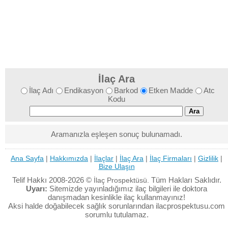
İlaç Ara
İlaç Adı
Endikasyon
Barkod
Etken Madde
Atc
Kodu
Aramanızla eşleşen sonuç bulunamadı.
Ana Sayfa
|
Hakkımızda
|
İlaçlar
|
İlaç Ara
|
İlaç Firmaları
|
Gizlilik
|
Bize Ulaşın
Telif Hakkı 2008-2026 ©
Tüm Hakları Saklıdır.
İlaç Prospektüsü.
Uyarı:
Sitemizde yayınladığımız ilaç bilgileri ile doktora
danışmadan kesinlikle ilaç kullanmayınız!
Aksi halde doğabilecek sağlık sorunlarından ilacprospektusu.com
sorumlu tutulamaz.