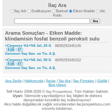
İlaç Ara
İlaç Adı
Endikasyon
Barkod
Etken Madde
Atc
Kodu
Arama Sonuçları - Etken Madde:
klindamisin fosfat benzoil peroksit sulu
»Cinperox %1+%5 Jel, 25 G
8699293345145
Genveon İlaç San. ve Tic. A.Ş.
»Cinperox %1+%5 Jel, 50 G
8699293345152
Genveon İlaç San. ve Tic. A.Ş.
Ana Sayfa
|
Hakkımızda
|
İlaçlar
|
İlaç Ara
|
İlaç Firmaları
|
Gizlilik
|
Bize Ulaşın
Telif Hakkı 2008-2026 ©
Tüm Hakları Saklıdır.
İlaç Prospektüsü.
Uyarı:
Sitemizde yayınladığımız ilaç bilgileri ile doktora
danışmadan kesinlikle ilaç kullanmayınız!
Aksi halde doğabilecek sağlık sorunlarından ilacprospektusu.com
sorumlu tutulamaz.