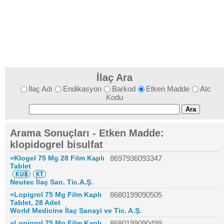
İlaç Ara
İlaç Adı
Endikasyon
Barkod
Etken Madde
Atc
Kodu
Arama Sonuçları - Etken Madde:
klopidogrel bisulfat
»Klogel 75 Mg 28 Film Kaplı
8697936093347
Tablet
Neutec İlaç San. Tic.A.Ş.
»Lopigrol 75 Mg Film Kaplı
8680199090505
Tablet, 28 Adet
World Medicine İlaç Sanayi ve Tic. A.Ş.
»Lopigrol 75 Mg Film Kaplı
8680199090499