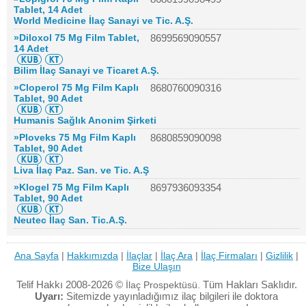
Tablet, 14 Adet
World Medicine İlaç Sanayi ve Tic. A.Ş.
»Diloxol 75 Mg Film Tablet,
8699569090557
14 Adet
Bilim İlaç Sanayi ve Ticaret A.Ş.
»Cloperol 75 Mg Film Kaplı
8680760090316
Tablet, 90 Adet
Humanis Sağlık Anonim Şirketi
»Ploveks 75 Mg Film Kaplı
8680859090098
Tablet, 90 Adet
Liva İlaç Paz. San. ve Tic. A.Ş
»Klogel 75 Mg Film Kaplı
8697936093354
Tablet, 90 Adet
Neutec İlaç San. Tic.A.Ş.
Ana Sayfa
|
Hakkımızda
|
İlaçlar
|
İlaç Ara
|
İlaç Firmaları
|
Gizlilik
|
Bize Ulaşın
Telif Hakkı 2008-2026 ©
Tüm Hakları Saklıdır.
İlaç Prospektüsü.
Uyarı:
Sitemizde yayınladığımız ilaç bilgileri ile doktora