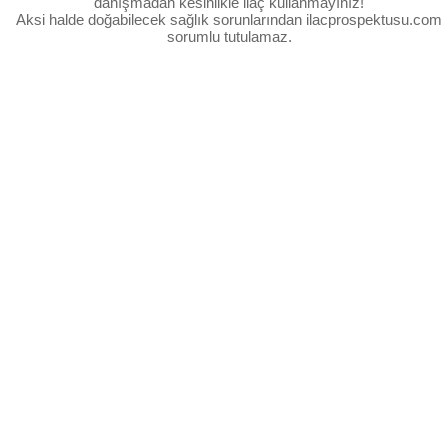
danışmadan kesinlikle ilaç kullanmayınız!
Aksi halde doğabilecek sağlık sorunlarından ilacprospektusu.com
sorumlu tutulamaz.