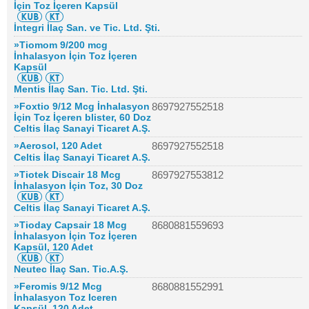
İçin Toz İçeren Kapsül
İntegri İlaç San. ve Tic. Ltd. Şti.
»Tiomom 9/200 mcg
İnhalasyon İçin Toz İçeren
Kapsül
Mentis İlaç San. Tic. Ltd. Şti.
»Foxtio 9/12 Mcg İnhalasyon
8697927552518
İçin Toz İçeren blister, 60 Doz
Celtis İlaç Sanayi Ticaret A.Ş.
»Aerosol, 120 Adet
8697927552518
Celtis İlaç Sanayi Ticaret A.Ş.
»Tiotek Discair 18 Mcg
8697927553812
İnhalasyon İçin Toz, 30 Doz
Celtis İlaç Sanayi Ticaret A.Ş.
»Tioday Capsair 18 Mcg
8680881559693
İnhalasyon İçin Toz İçeren
Kapsül, 120 Adet
Neutec İlaç San. Tic.A.Ş.
»Feromis 9/12 Mcg
8680881552991
İnhalasyon Toz Iceren
Kapsül, 120 Adet