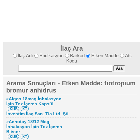
İlaç Ara
İlaç Adı
Endikasyon
Barkod
Etken Madde
Atc
Kodu
Arama Sonuçları - Etken Madde: tiotropium
bromur anhidrus
»Algos 18mcg İnhalasyon
İçin Toz İçeren Kapsül
İnventim İlaç San. Tic Ltd. Şti.
»Aeroday 18/12 Mcg
İnhalasyon İçin Toz İçeren
Blister