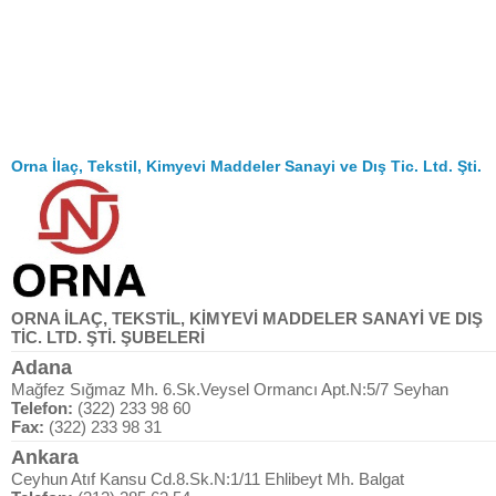
Orna İlaç, Tekstil, Kimyevi Maddeler Sanayi ve Dış Tic. Ltd. Şti.
ORNA İLAÇ, TEKSTİL, KİMYEVİ MADDELER SANAYİ VE DIŞ
TİC. LTD. ŞTİ. ŞUBELERİ
Adana
Mağfez Sığmaz Mh. 6.Sk.Veysel Ormancı Apt.N:5/7 Seyhan
Telefon:
(322) 233 98 60
Fax:
(322) 233 98 31
Ankara
Ceyhun Atıf Kansu Cd.8.Sk.N:1/11 Ehlibeyt Mh. Balgat