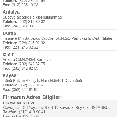
Telefon:
(312) 285 62 54
Fax:
(312) 285 13 03
Antalya
Şubeye ait adres bilgisi bulunamadı.
Telefon:
(242) 312 30 02
Fax:
(242) 312 30 02
Bursa
İhsaniye Mh.Barbaros Cd.Can Sk.N:2/1 Pamukaslan Apt. Nilüfer
Telefon:
(224) 245 02 32
Fax:
(224) 245 02 32
İzmir
Ankara Cd.N:243/4 Bornova
Telefon:
(232) 342 82 75
Fax:
(232) 342 82 69
Kayseri
İnönü Bulvarı Aktaş İş Hanı N:5/401 Düvenönü
Telefon:
(352) 222 91 61
Fax:
(352) 222 91 61
Firmanın Adres Bilgileri
FİRMA MERKEZİ
Çavuşbaşı Cd.Yayabey Sk.N:11 Kavacık, Beykoz - İSTANBUL
Telefon:
(216) 413 90 41
Fax:
(216) 413 89 08