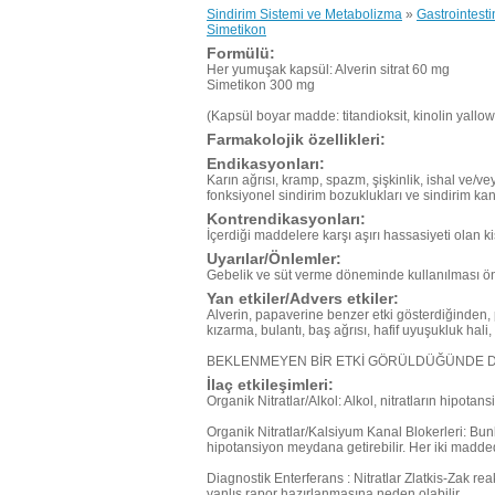
Sindirim Sistemi ve Metabolizma
»
Gastrointesti
Simetikon
Formülü:
Her yumuşak kapsül: Alverin sitrat 60 mg
Simetikon 300 mg
(Kapsül boyar madde: titandioksit, kinolin yallow, 
Farmakolojik özellikleri:
Endikasyonları:
Karın ağrısı, kramp, spazm, şişkinlik, ishal ve/ve
fonksiyonel sindirim bozuklukları ve sindirim kana
Kontrendikasyonları:
İçerdiği maddelere karşı aşırı hassasiyeti olan ki
Uyarılar/Önlemler:
Gebelik ve süt verme döneminde kullanılması ö
Yan etkiler/Advers etkiler:
Alverin, papaverine benzer etki gösterdiğinden,
kızarma, bulantı, baş ağrısı, hafif uyuşukluk hali, a
BEKLENMEYEN BİR ETKİ GÖRÜLDÜĞÜNDE 
İlaç etkileşimleri:
Organik Nitratlar/Alkol: Alkol, nitratların hipotansi
Organik Nitratlar/Kalsiyum Kanal Blokerleri: Bunl
hipotansiyon meydana getirebilir. Her iki madde
Diagnostik Enterferans : Nitratlar Zlatkis-Zak 
yanlış rapor hazırlanmasına neden olabilir.