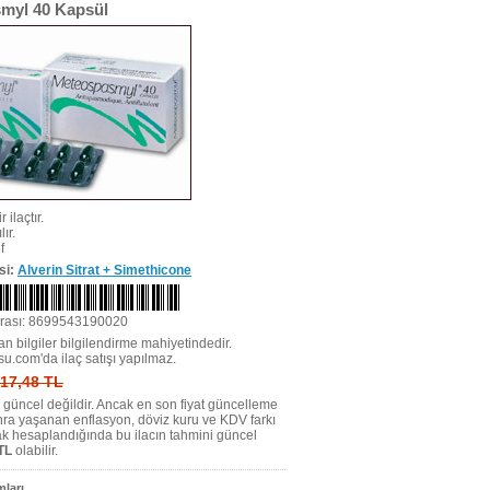
myl 40 Kapsül
r ilaçtır.
ır.
f
si:
Alverin Sitrat + Simethicone
rası: 8699543190020
n bilgiler bilgilendirme mahiyetindedir.
su.com'da ilaç satışı yapılmaz.
: 17,48 TL
tı güncel değildir. Ancak en son fiyat güncelleme
nra yaşanan enflasyon, döviz kuru ve KDV farkı
ak hesaplandığında bu ilacın tahmini güncel
TL
olabilir.
ları