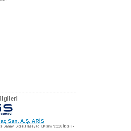
lgileri
İlaç San. A.Ş. ARİS
ize Sanayi Sitesi,Haseyad II.Kısım N:228 İkitelli -