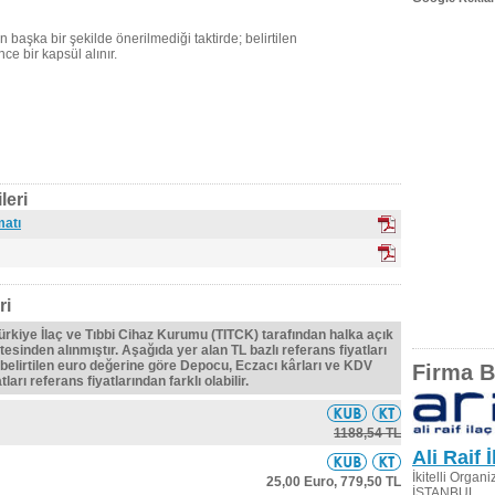
aşka bir şekilde önerilmediği taktirde; belirtilen
e bir kapsül alınır.
leri
matı
ri
Türkiye İlaç ve Tıbbi Cihaz Kurumu (TITCK) tarafından halka açık
tesinden alınmıştır. Aşağıda yer alan TL bazlı referans fiyatları
belirtilen euro değerine göre Depocu, Eczacı kârları ve KDV
Firma Bi
ları referans fiyatlarından farklı olabilir.
1188,54 TL
Ali Raif 
İkitelli Organ
25,00 Euro,
779,50 TL
İSTANBUL