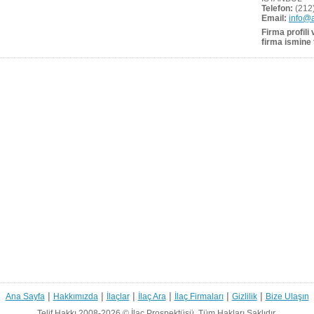
Telefon:
(212)
Email:
info@a
Firma profili
firma ismine 
|
|
|
|
|
|
Ana Sayfa
Hakkımızda
İlaçlar
İlaç Ara
İlaç Firmaları
Gizlilik
Bize Ulaşın
Telif Hakkı 2008-2026 ©
İlaç Prospektüsü.
Tüm Hakları Saklıdır.