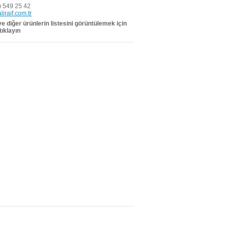
 549 25 42
liraif.com.tr
 ve diğer ürünlerin listesini görüntülemek için
tıklayın