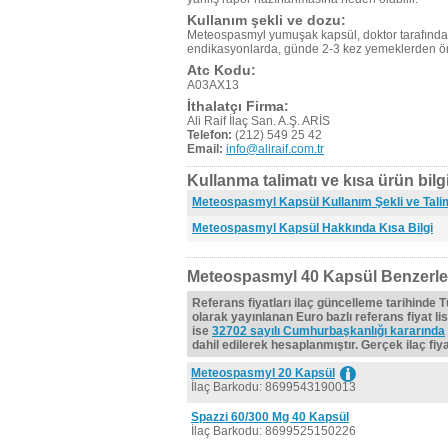
Kullanım şekli ve dozu:
Meteospasmyl yumuşak kapsül, doktor tarafından b
endikasyonlarda, günde 2-3 kez yemeklerden önc
Atc Kodu:
A03AX13
İthalatçı Firma:
Ali Raif İlaç San. A.Ş. ARİS
Telefon:
(212) 549 25 42
Email:
info@aliraif.com.tr
Kullanma talimatı ve kısa ürün bilgi
Meteospasmyl Kapsül Kullanım Şekli ve Tali
Meteospasmyl Kapsül Hakkında Kısa Bilgi
Meteospasmyl 40 Kapsül Benzerle
Referans fiyatları ilaç güncelleme tarihinde 
olarak yayınlanan Euro bazlı referans fiyat lis
ise
32702 sayılı Cumhurbaşkanlığı kararında
dahil edilerek hesaplanmıştır. Gerçek ilaç fiyat
Meteospasmyl 20 Kapsül
İlaç Barkodu: 8699543190013
Spazzi 60/300 Mg 40 Kapsül
İlaç Barkodu: 8699525150226