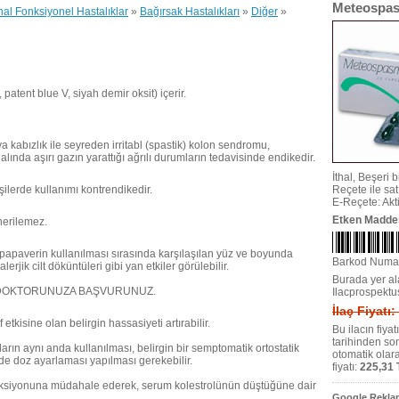
Meteospas
nal Fonksiyonel Hastalıklar
»
Bağırsak Hastalıkları
»
Diğer
»
patent blue V, siyah demir oksit) içerir.
ya kabızlık ile seyreden irritabl (spastik) kolon sendromu,
lında aşırı gazın yarattığı ağrılı durumların tedavisinde endikedir.
İthal, Beşeri bi
şilerde kullanımı kontrendikedir.
Reçete ile satıl
E-Reçete: Akti
Etken Madde
nerilemez.
 papaverin kullanılması sırasında karşılaşılan yüz ve boyunda
Barkod Numa
lerjik cilt döküntüleri gibi yan etkiler görülebilir.
Burada yer ala
DOKTORUNUZA BAŞVURUNUZ.
Ilacprospektu
İlaç Fiyatı
f etkisine olan belirgin hassasiyeti artırabilir.
Bu ilacın fiya
tarihinden so
arın aynı anda kullanılması, belirgin bir semptomatik ortostatik
otomatik olar
de doz ayarlaması yapılması gerekebilir.
fiyatı:
225,31 
reaksiyonuna müdahale ederek, serum kolestrolünün düştüğüne dair
Google Reklam