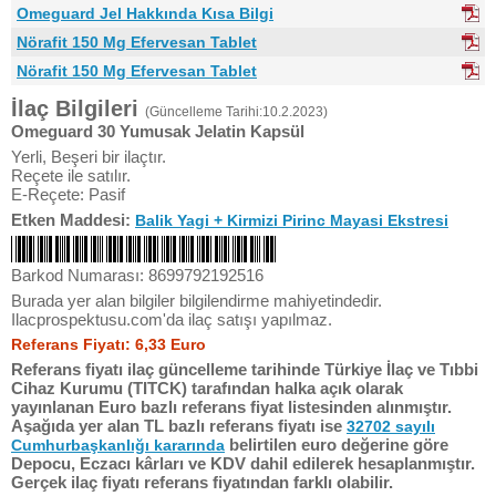
Omeguard Jel Hakkında Kısa Bilgi
Nörafit 150 Mg Efervesan Tablet
Nörafit 150 Mg Efervesan Tablet
İlaç Bilgileri
(Güncelleme Tarihi:10.2.2023)
Omeguard 30 Yumusak Jelatin Kapsül
Yerli, Beşeri bir ilaçtır.
Reçete ile satılır.
E-Reçete: Pasif
Etken Maddesi:
Balik Yagi + Kirmizi Pirinc Mayasi Ekstresi
Barkod Numarası: 8699792192516
Burada yer alan bilgiler bilgilendirme mahiyetindedir.
Ilacprospektusu.com'da ilaç satışı yapılmaz.
Referans Fiyatı: 6,33 Euro
Referans fiyatı ilaç güncelleme tarihinde Türkiye İlaç ve Tıbbi
Cihaz Kurumu (TITCK) tarafından halka açık olarak
yayınlanan Euro bazlı referans fiyat listesinden alınmıştır.
Aşağıda yer alan TL bazlı referans fiyatı ise
32702 sayılı
belirtilen euro değerine göre
Cumhurbaşkanlığı kararında
Depocu, Eczacı kârları ve KDV dahil edilerek hesaplanmıştır.
Gerçek ilaç fiyatı referans fiyatından farklı olabilir.