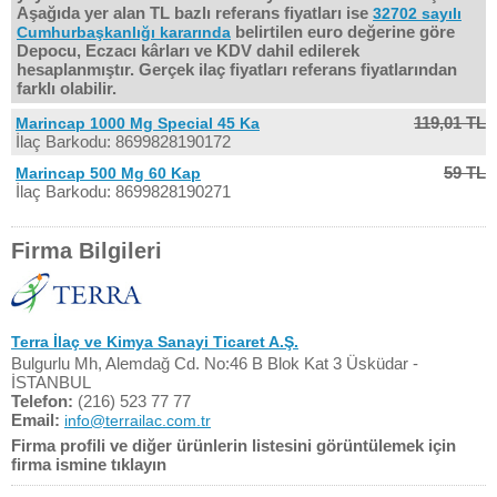
Aşağıda yer alan TL bazlı referans fiyatları ise
32702 sayılı
belirtilen euro değerine göre
Cumhurbaşkanlığı kararında
Depocu, Eczacı kârları ve KDV dahil edilerek
hesaplanmıştır. Gerçek ilaç fiyatları referans fiyatlarından
farklı olabilir.
119,01 TL
Marincap 1000 Mg Special 45 Ka
İlaç Barkodu: 8699828190172
59 TL
Marincap 500 Mg 60 Kap
İlaç Barkodu: 8699828190271
Firma Bilgileri
Terra İlaç ve Kimya Sanayi Ticaret A.Ş.
Bulgurlu Mh, Alemdağ Cd. No:46 B Blok Kat 3 Üsküdar -
İSTANBUL
Telefon:
(216) 523 77 77
Email:
info@terrailac.com.tr
Firma profili ve diğer ürünlerin listesini görüntülemek için
firma ismine tıklayın