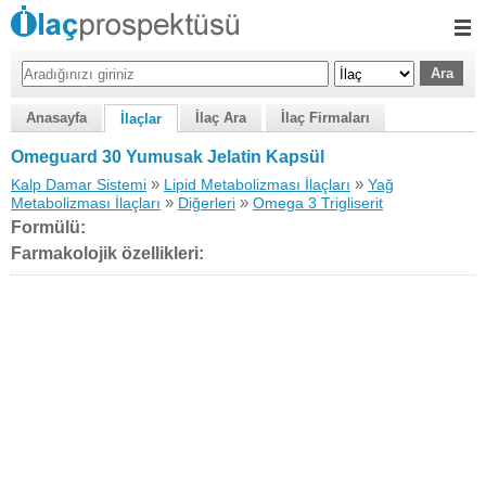
Anasayfa
İlaç Ara
İlaç Firmaları
İlaçlar
Omeguard 30 Yumusak Jelatin Kapsül
»
»
Kalp Damar Sistemi
Lipid Metabolizması İlaçları
Yağ
»
»
Metabolizması İlaçları
Diğerleri
Omega 3 Trigliserit
Formülü:
Farmakolojik özellikleri: