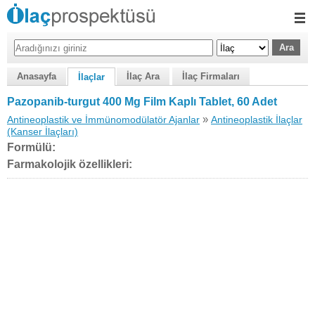
Anasayfa
İlaç Ara
İlaç Firmaları
İlaçlar
Pazopanib-turgut 400 Mg Film Kaplı Tablet, 60 Adet
»
Antineoplastik ve İmmünomodülatör Ajanlar
Antineoplastik İlaçlar
(Kanser İlaçları)
Formülü:
Farmakolojik özellikleri: