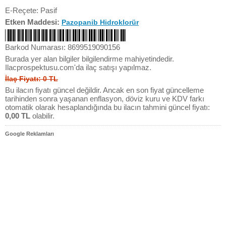
E-Reçete: Pasif
Etken Maddesi:
Pazopanib Hidroklorür
Barkod Numarası: 8699519090156
Burada yer alan bilgiler bilgilendirme mahiyetindedir.
Ilacprospektusu.com'da ilaç satışı yapılmaz.
İlaç Fiyatı: 0 TL
Bu ilacın fiyatı güncel değildir. Ancak en son fiyat güncelleme
tarihinden sonra yaşanan enflasyon, döviz kuru ve KDV farkı
otomatik olarak hesaplandığında bu ilacın tahmini güncel fiyatı:
0,00 TL
olabilir.
Google Reklamları