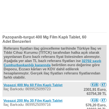
Pazopanib-turgut 400 Mg Film Kaplı Tablet, 60
Adet Benzerleri
Referans fiyatları ilaç güncelleme tarihinde Türkiye İlaç ve
Tıbbi Cihaz Kurumu (TITCK) tarafından halka açık olarak
yayınlanan Euro bazlı referans fiyat listesinden alınmıştır.
Aşağıda yer alan TL bazlı referans fiyatları ise
32702 sayılı
belirtilen euro değerine göre
Cumhurbaşkanlığı kararında
Depocu, Eczacı kârları ve KDV dahil edilerek
hesaplanmıştır. Gerçek ilaç fiyatları referans fiyatlarından
farklı olabilir.
Vopazzi 400 Mg 60 Film Kaplı Tablet
İlaç Barkodu: 8699525099723
2301,91 Euro,
63754,39 TL
Vopazzi 200 Mg 30 Film Kaplı Tablet
İlaç Barkodu: 8699525099716
576,20 Euro,