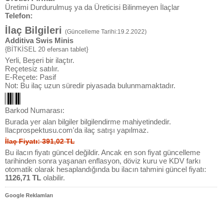
Üretimi Durdurulmuş ya da Üreticisi Bilinmeyen İlaçlar
Telefon:
İlaç Bilgileri
(Güncelleme Tarihi:19.2.2022)
Additiva Swis Minis
{BİTKİSEL 20 efersan tablet}
Yerli, Beşeri bir ilaçtır.
Reçetesiz satılır.
E-Reçete: Pasif
Not: Bu ilaç uzun süredir piyasada bulunmamaktadır.
Barkod Numarası:
Burada yer alan bilgiler bilgilendirme mahiyetindedir.
Ilacprospektusu.com'da ilaç satışı yapılmaz.
İlaç Fiyatı: 391,02 TL
Bu ilacın fiyatı güncel değildir. Ancak en son fiyat güncelleme
tarihinden sonra yaşanan enflasyon, döviz kuru ve KDV farkı
otomatik olarak hesaplandığında bu ilacın tahmini güncel fiyatı:
1126,71 TL
olabilir.
Google Reklamları