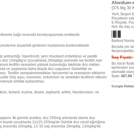
Afonilum-
{375 Mg 30 
Yerli, Beşeri bi
Reçetesiz satıl
E-Reçete: Pas
Not: Bu ilaç 
amfizeme bağlı reversibl bronkospazmda endikedir.
Barkod Numar
ürevlerine duyarlılık gösteren hastalarda kontrendikedir.
Burada yer ala
Ilacprospektu
lp yetmezliği, hipertiroidi, yeni miyokard enfarktüsü ve peptik
İlaç Fiyatı
lük doz 15mg/kg'ın (çocuklarda 20mg/kg) üzerinde ise teofilin kan
Bu ilacın fiya
 serum teofilin seviyeleri yüksek bulunduğu takdirde doz miktarı
tarihinden so
larda ve yaşlılarda daha düşük doz uygulanır. Gebelikte ve
otomatik olar
az. Teofilin sempatomimetikler, furosemid ve reserpinin etkilerini
fiyatı:
487,86 
zaltır Grip aşısı, neomisin, linkomisin ve simetidin teofilinin etkisini
revleriyle birlikte kullanılmaz.
Google Reklam
arı, bulantı, kusma, diyare, taşikardi, aritmi, hipotansiyon, ve
nır. İki günlük aralıkla, doz 250mg artırılarak idame doz
n büyük çocuklarda 2x125-250mg'dır Günlük doz vücüt ağırlığına
aş arasında 20mg/kg, 12-16 yaş arasında 18mg/kg, 13mg/kg'dır.