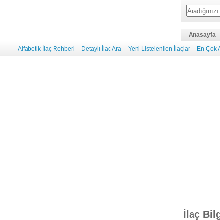
Anasayfa
Alfabetik İlaç Rehberi
Detaylı İlaç Ara
Yeni Listelenilen İlaçlar
En Çok A
İlaç Bil