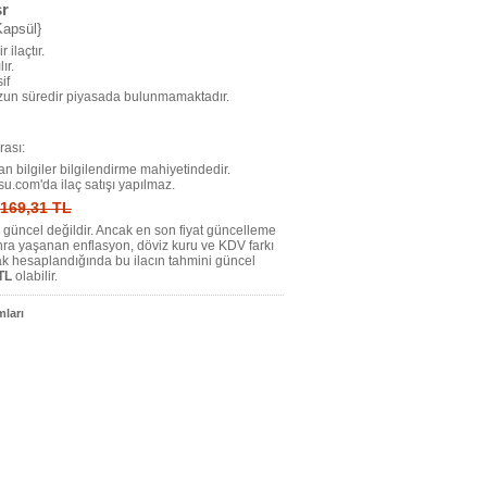
sr
Kapsül}
r ilaçtır.
ır.
if
uzun süredir piyasada bulunmamaktadır.
ası:
n bilgiler bilgilendirme mahiyetindedir.
su.com'da ilaç satışı yapılmaz.
: 169,31 TL
tı güncel değildir. Ancak en son fiyat güncelleme
nra yaşanan enflasyon, döviz kuru ve KDV farkı
ak hesaplandığında bu ilacın tahmini güncel
TL
olabilir.
ları