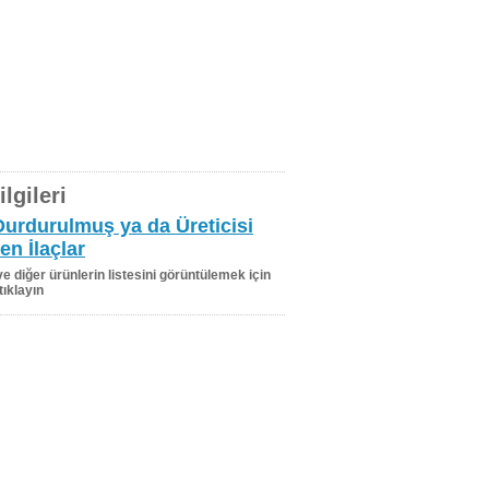
lgileri
Durdurulmuş ya da Üreticisi
en İlaçlar
 ve diğer ürünlerin listesini görüntülemek için
tıklayın