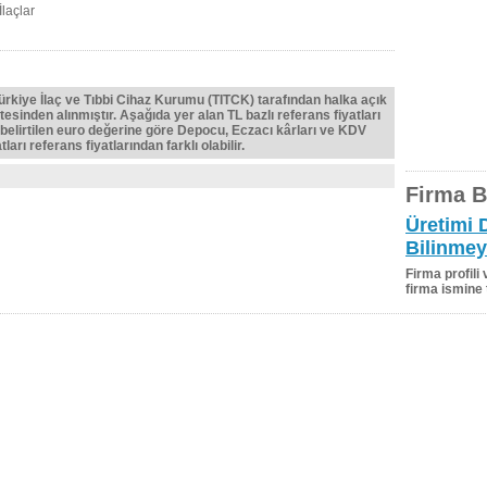
laçlar
Türkiye İlaç ve Tıbbi Cihaz Kurumu (TITCK) tarafından halka açık
tesinden alınmıştır. Aşağıda yer alan TL bazlı referans fiyatları
belirtilen euro değerine göre Depocu, Eczacı kârları ve KDV
ları referans fiyatlarından farklı olabilir.
Firma Bi
Üretimi 
Bilinmey
Firma profili
firma ismine 