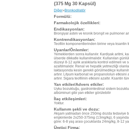
{375 Mg 30 Kapsül}
Diğer
»
Bronkodilatör
Formülü:
Farmakolojik özellikleri:
Endikasyonları:
Bronşiyal astım ve kronik bronşit ve pulmoner 
Kontrendikasyonları:
Teofilin komponentlerinden birine veya ksantin t
Uyarılar/Önlemler:
Yemeklerden sonra kullanılır. Kardiyak aritmi, ka
ülserde dikkatle kullanılmalıdır. Kullanılan gün
düzeyi 8-12 aylık aralıklarla kontrol edilmeli ve
azaltılmalıdır. Renal ve hepatik yetmezliği olan
laktasyonda kesin gerekli görülmedikçe kullanılm
artırır. Lityum karbonat ve propanololun etkisini a
artırır. Sigara teofilinin etkisini azaltır. Ksantin tü
Yan etkiler/Advers etkiler:
Uyku bozukluğu, gastrointestinal sistem bozuklukl
albüminuri gibi yan etkiler görülebilir
İlaç etkileşimleri:
Yoktur.
Kullanım şekli ve dozu:
Akşam yatmadan önce 250mg dozda tedaviye başla
erişkinlerde 2x250-375mg (13mg/kg), 6 yaşında
göre: 6-8 yaş arası çocuklarda 24mg/kg, 8-12 y
Üretici Firma: