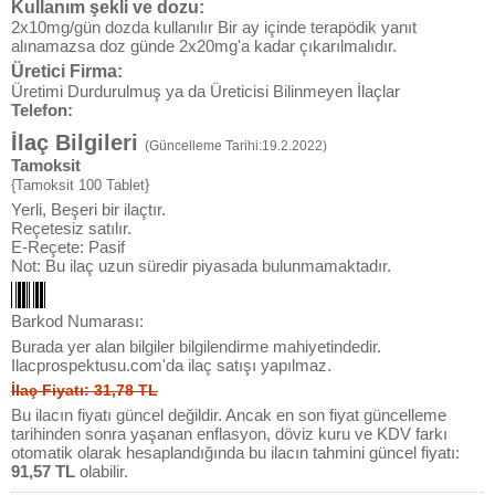
Kullanım şekli ve dozu:
2x10mg/gün dozda kullanılır Bir ay içinde terapödik yanıt
alınamazsa doz günde 2x20mg'a kadar çıkarılmalıdır.
Üretici Firma:
Üretimi Durdurulmuş ya da Üreticisi Bilinmeyen İlaçlar
Telefon:
İlaç Bilgileri
(Güncelleme Tarihi:19.2.2022)
Tamoksit
{Tamoksit 100 Tablet}
Yerli, Beşeri bir ilaçtır.
Reçetesiz satılır.
E-Reçete: Pasif
Not: Bu ilaç uzun süredir piyasada bulunmamaktadır.
Barkod Numarası:
Burada yer alan bilgiler bilgilendirme mahiyetindedir.
Ilacprospektusu.com'da ilaç satışı yapılmaz.
İlaç Fiyatı: 31,78 TL
Bu ilacın fiyatı güncel değildir. Ancak en son fiyat güncelleme
tarihinden sonra yaşanan enflasyon, döviz kuru ve KDV farkı
otomatik olarak hesaplandığında bu ilacın tahmini güncel fiyatı:
91,57 TL
olabilir.