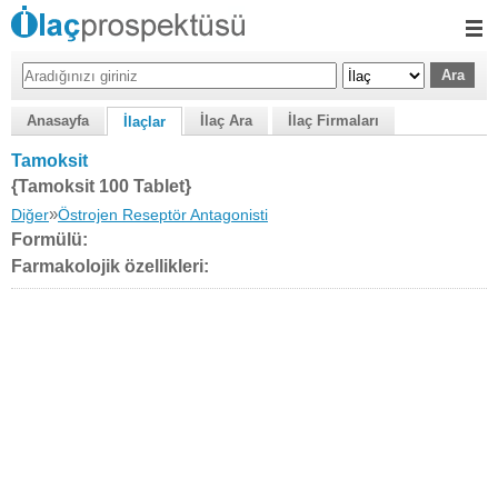
Anasayfa
İlaç Ara
İlaç Firmaları
İlaçlar
Tamoksit
{Tamoksit 100 Tablet}
»
Diğer
Östrojen Reseptör Antagonisti
Formülü:
Farmakolojik özellikleri: