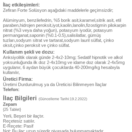
İlaç etkileşimleri:
Zefiran Forte Solüsyon aşağıdaki maddelerle geçimsizdir;
Alüminyum, benzilefedrin, %5 borik asit,karamel,sitrik asit, etil
paraben,hidrojen peroksit,iyot,kaolin,lanolin,fizostigmin pilokarpin
nitrat (%3 veya daha yoğun), potasyum iyodür, potasyum
permanganat,saponin (%0.1-0.5),salisilatlar, gümüş
tuzları,sodyum sitrat ve tartarat,sodyum lauril sülfat, çinko
oksit,çinko peroksit ve çinko sülfat.
Kullanım şekli ve dozu:
Anksiyolitik olarak günde 2-4x2-10mg; Sedatif hipnotik ve alkol
yoksunluğunda ilk doz 2-4x10mg ve idame doz olarak 2-4x5mg
uygulanır, 6 aydan büyük çocuklarda 40-200mg/kg hesabıyla
kullanılır,
Üretici Firma:
Üretimi Durdurulmuş ya da Üreticisi Bilinmeyen İlaçlar
Telefon:
İlaç Bilgileri
(Güncelleme Tarihi:19.2.2022)
Zepam
{25 Tablet}
Yerli, Beşeri bir ilaçtır.
Reçetesiz satılır.
E-Reçete: Pasif
Not: Bu ilaç uzun süredir piyasada bulunmamaktadır.