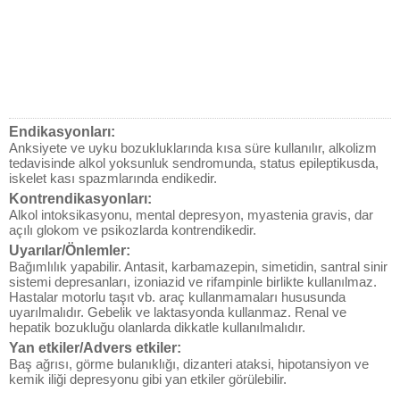
Endikasyonları:
Anksiyete ve uyku bozukluklarında kısa süre kullanılır, alkolizm
tedavisinde alkol yoksunluk sendromunda, status epileptikusda,
iskelet kası spazmlarında endikedir.
Kontrendikasyonları:
Alkol intoksikasyonu, mental depresyon, myastenia gravis, dar
açılı glokom ve psikozlarda kontrendikedir.
Uyarılar/Önlemler:
Bağımlılık yapabilir. Antasit, karbamazepin, simetidin, santral sinir
sistemi depresanları, izoniazid ve rifampinle birlikte kullanılmaz.
Hastalar motorlu taşıt vb. araç kullanmamaları hususunda
uyarılmalıdır. Gebelik ve laktasyonda kullanmaz. Renal ve
hepatik bozukluğu olanlarda dikkatle kullanılmalıdır.
Yan etkiler/Advers etkiler:
Baş ağrısı, görme bulanıklığı, dizanteri ataksi, hipotansiyon ve
kemik iliği depresyonu gibi yan etkiler görülebilir.