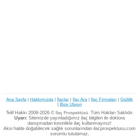
Ana Sayfa
|
Hakkımızda
|
İlaçlar
|
İlaç Ara
|
İlaç Firmaları
|
Gizlilik
|
Bize Ulaşın
Telif Hakkı 2008-2026 ©
Tüm Hakları Saklıdır.
İlaç Prospektüsü.
Uyarı:
Sitemizde yayınladığımız ilaç bilgileri ile doktora
danışmadan kesinlikle ilaç kullanmayınız!
Aksi halde doğabilecek sağlık sorunlarından ilacprospektusu.com
sorumlu tutulamaz.