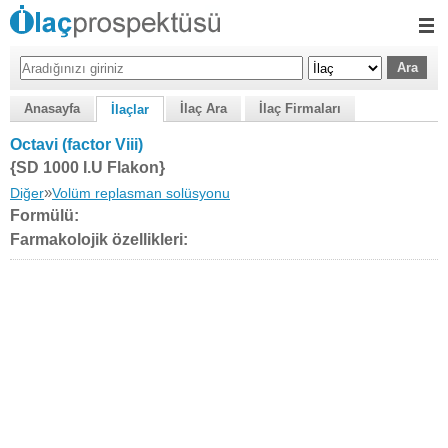
Anasayfa
İlaç Ara
İlaç Firmaları
İlaçlar
Octavi (factor Viii)
{SD 1000 I.U Flakon}
»
Diğer
Volüm replasman solüsyonu
Formülü:
Farmakolojik özellikleri: