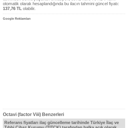
otomatik olarak hesaplandığında bu ilacın tahmini güncel fiyatı:
137,76 TL
olabilir.
Google Reklamları
Octavi (factor Viii) Benzerleri
Referans fiyatları ilaç güncelleme tarihinde Türkiye İlaç ve
Tıbbi Cihaz Kurumu (TITCK) tarafından halka açık olarak