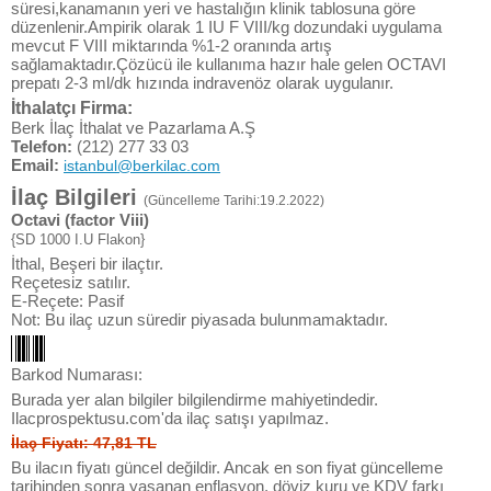
süresi,kanamanın yeri ve hastalığın klinik tablosuna göre
düzenlenir.Ampirik olarak 1 IU F VIII/kg dozundaki uygulama
mevcut F VIII miktarında %1-2 oranında artış
sağlamaktadır.Çözücü ile kullanıma hazır hale gelen OCTAVI
prepatı 2-3 ml/dk hızında indravenöz olarak uygulanır.
İthalatçı Firma:
Berk İlaç İthalat ve Pazarlama A.Ş
Telefon:
(212) 277 33 03
Email:
istanbul@berkilac.com
İlaç Bilgileri
(Güncelleme Tarihi:19.2.2022)
Octavi (factor Viii)
{SD 1000 I.U Flakon}
İthal, Beşeri bir ilaçtır.
Reçetesiz satılır.
E-Reçete: Pasif
Not: Bu ilaç uzun süredir piyasada bulunmamaktadır.
Barkod Numarası:
Burada yer alan bilgiler bilgilendirme mahiyetindedir.
Ilacprospektusu.com'da ilaç satışı yapılmaz.
İlaç Fiyatı: 47,81 TL
Bu ilacın fiyatı güncel değildir. Ancak en son fiyat güncelleme
tarihinden sonra yaşanan enflasyon, döviz kuru ve KDV farkı