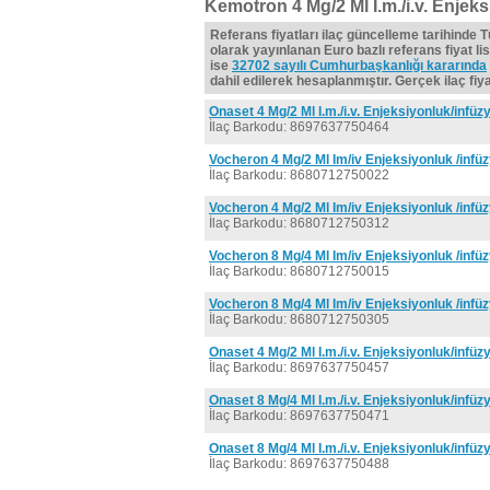
Kemotron 4 Mg/2 Ml I.m./i.v. Enjeks
Referans fiyatları ilaç güncelleme tarihinde 
olarak yayınlanan Euro bazlı referans fiyat lis
ise
32702 sayılı Cumhurbaşkanlığı kararında
dahil edilerek hesaplanmıştır. Gerçek ilaç fiyat
Onaset 4 Mg/2 Ml I.m./i.v. Enjeksiyonluk/infüz
İlaç Barkodu: 8697637750464
Vocheron 4 Mg/2 Ml Im/iv Enjeksiyonluk /infü
İlaç Barkodu: 8680712750022
Vocheron 4 Mg/2 Ml Im/iv Enjeksiyonluk /infü
İlaç Barkodu: 8680712750312
Vocheron 8 Mg/4 Ml Im/iv Enjeksiyonluk /infü
İlaç Barkodu: 8680712750015
Vocheron 8 Mg/4 Ml Im/iv Enjeksiyonluk /infü
İlaç Barkodu: 8680712750305
Onaset 4 Mg/2 Ml I.m./i.v. Enjeksiyonluk/infüz
İlaç Barkodu: 8697637750457
Onaset 8 Mg/4 Ml I.m./i.v. Enjeksiyonluk/infüz
İlaç Barkodu: 8697637750471
Onaset 8 Mg/4 Ml I.m./i.v. Enjeksiyonluk/infüz
İlaç Barkodu: 8697637750488