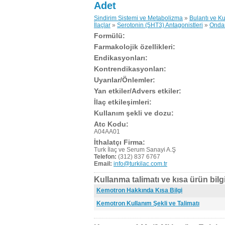
Adet
Sindirim Sistemi ve Metabolizma
»
Bulantı ve K
İlaçlar
»
Serotonin (5HT3) Antagonistleri
»
Onda
Formülü:
Farmakolojik özellikleri:
Endikasyonları:
Kontrendikasyonları:
Uyarılar/Önlemler:
Yan etkiler/Advers etkiler:
İlaç etkileşimleri:
Kullanım şekli ve dozu:
Atc Kodu:
A04AA01
İthalatçı Firma:
Turk İlaç ve Serum Sanayi A.Ş
Telefon:
(312) 837 6767
Email:
info@turkilac.com.tr
Kullanma talimatı ve kısa ürün bilgi
Kemotron Hakkında Kısa Bilgi
Kemotron Kullanım Şekli ve Talimatı