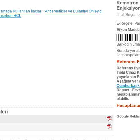
Kemotron 4
Enjeksiyon
usmada Kullanılan İlaçlar
»
Antiemetikler ve Bulantıyı Önleyici
İthal, Beşeri bi
nsetron HCL
E-Reçete: Pas
Etken Madde
Barkod Numa
Burada yer ala
Ilacprospektu
Referans F
Referans fiya
Tıbbi Cihaz 
yayınlanan Eu
Aşağıda yer a
Cumhurbaşkan
Depocu, Eczac
hesaplanmıştı
olabilir.
Hesaplanan
leri
Google Reklam