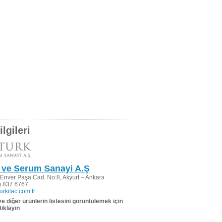
lgileri
ç ve Serum Sanayi A.Ş
Enver Paşa Cad. No:8, Akyurt – Ankara
) 837 6767
urkilac.com.tr
 ve diğer ürünlerin listesini görüntülemek için
tıklayın