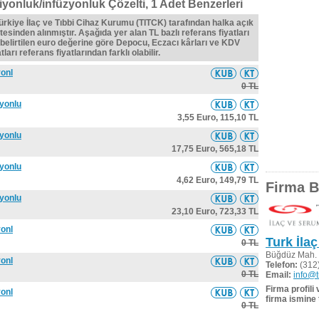
iyonluk/infüzyonluk Çözelti, 1 Adet Benzerleri
Türkiye İlaç ve Tıbbi Cihaz Kurumu (TITCK) tarafından halka açık
tesinden alınmıştır. Aşağıda yer alan TL bazlı referans fiyatları
belirtilen euro değerine göre Depocu, Eczacı kârları ve KDV
ları referans fiyatlarından farklı olabilir.
yonl
0 TL
zyonlu
3,55 Euro,
115,10 TL
zyonlu
17,75 Euro,
565,18 TL
zyonlu
4,62 Euro,
149,79 TL
Firma Bi
zyonlu
23,10 Euro,
723,33 TL
yonl
Turk İla
0 TL
Büğdüz Mah. 
yonl
Telefon:
(312
0 TL
Email:
info@t
Firma profili
yonl
firma ismine 
0 TL