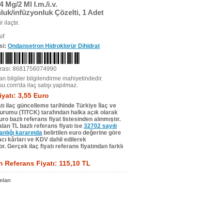
 Mg/2 Ml I.m./i.v.
luk/infüzyonluk Çözelti, 1 Adet
r ilaçtır.
if
si:
Ondansetron Hidroklorür Dihidrat
rası: 8681756074990
n bilgiler bilgilendirme mahiyetindedir.
su.com'da ilaç satışı yapılmaz.
iyatı: 3,55 Euro
tı ilaç güncelleme tarihinde Türkiye İlaç ve
Kurumu (TITCK) tarafından halka açık olarak
ro bazlı referans fiyat listesinden alınmıştır.
lan TL bazlı referans fiyatı ise
32702 sayılı
lığı kararında
belirtilen euro değerine göre
ı kârları ve KDV dahil edilerek
r. Gerçek ilaç fiyatı referans fiyatından farklı
 Referans Fiyatı: 115,10 TL
ları