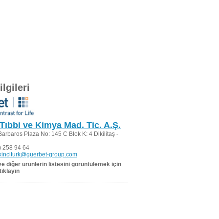
lgileri
Tıbbi ve Kimya Mad. Tic. A.Ş.
arbaros Plaza No: 145 C Blok K: 4 Dikilitaş -
 258 94 64
kinciturk@guerbet-group.com
 ve diğer ürünlerin listesini görüntülemek için
tıklayın