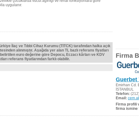
ellikle çocuklarda vücut ağırlığı ve renal lonksiyonlara göre
lla uygulanır.
Türkiye İlaç ve Tıbbi Cihaz Kurumu (TITCK) tarafından halka açık
tesinden alınmıştır. Aşağıda yer alan TL bazlı referans fiyatları
Firma Bi
belirtilen euro değerine göre Depocu, Eczacı kârları ve KDV
ları referans fiyatlarından farklı olabilir.
Guerbet 
Emirhan Cd. B
İSTANBUL
Telefon:
(212)
Email:
cem.a
Firma profili
firma ismine 