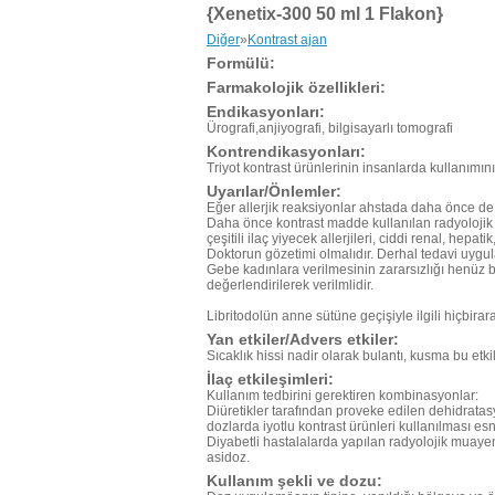
{Xenetix-300 50 ml 1 Flakon}
Diğer
»
Kontrast ajan
Formülü:
Farmakolojik özellikleri:
Endikasyonları:
Ürografi,anjiyografi, bilgisayarlı tomografi
Kontrendikasyonları:
Triyot kontrast ürünlerinin insanlarda kullanımın
Uyarılar/Önlemler:
Eğer allerjik reaksiyonlar ahstada daha önce d
Daha önce kontrast madde kullanılan radyolojik i
çeşitili ilaç yiyecek allerjileri, ciddi renal, hepa
Doktorun gözetimi olmalıdır. Derhal tedavi uygu
Gebe kadınlara verilmesinin zararsızlığı henüz 
değerlendirilerek verilmlidir.
Libritodolün anne sütüne geçişiyle ilgili hiçbirar
Yan etkiler/Advers etkiler:
Sıcaklık hissi nadir olarak bulantı, kusma bu etkil
İlaç etkileşimleri:
Kullanım tedbirini gerektiren kombinasyonlar:
Diüretikler tarafından proveke edilen dehidrata
dozlarda iyotlu kontrast ürünleri kullanılması es
Diyabetli hastalalarda yapılan radyolojik muayen
asidoz.
Kullanım şekli ve dozu: