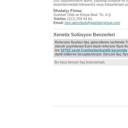
Doz uygulamöanın tipine, yapıldığı bölgeye ve öz
düzenlenmelidir.İntravenöz veya intraarteriyel yo
İthalatçı Firma:
Guerbet Tıbbi ve Kimya Mad. Tic. A.Ş.
Telefon:
(212) 258 94 64
Email:
cem.akinciturk@guerbet-group.com
Xenetix Solüsyon Benzerleri
Referans fiyatları ilaç güncelleme tarihinde 
olarak yayınlanan Euro bazlı referans fiyat lis
ise
32702 sayılı Cumhurbaşkanlığı kararında
dahil edilerek hesaplanmıştır. Gerçek ilaç fiyat
Bu ilaca benzer ilaç bulunamadı.