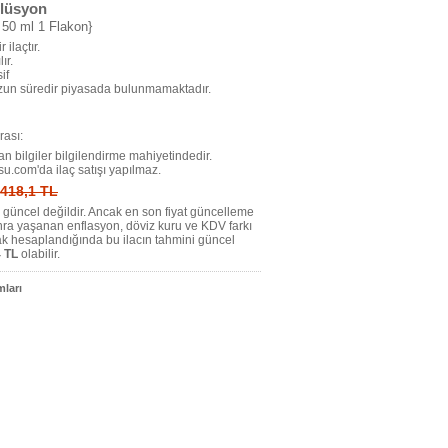
olüsyon
 50 ml 1 Flakon}
r ilaçtır.
ır.
if
uzun süredir piyasada bulunmamaktadır.
ası:
n bilgiler bilgilendirme mahiyetindedir.
su.com'da ilaç satışı yapılmaz.
: 418,1 TL
tı güncel değildir. Ancak en son fiyat güncelleme
nra yaşanan enflasyon, döviz kuru ve KDV farkı
ak hesaplandığında bu ilacın tahmini güncel
 TL
olabilir.
ları