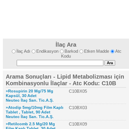
İlaç Ara
İlaç Adı
Endikasyon
Barkod
Etken Madde
Atc
Kodu
Arama Sonuçları - Lipid Metabolizması için
Kombinasyonlu İlaçlar - Atc Kodu: C10B
»Rosupirin 20 Mg/75 Mg
C10BX05
Kapsül, 30 Adet
Neutec İlaç San. Tic.A.Ş.
»Atodip 5mg/10mg Film Kaplı
C10BX03
Tablet , Tablet, 90 Adet
Neutec İlaç San. Tic.A.Ş.
»Retilcomb 2.5 Mg/20 Mg
C10BX09
Film Kaplı Tablet, 30 Adet