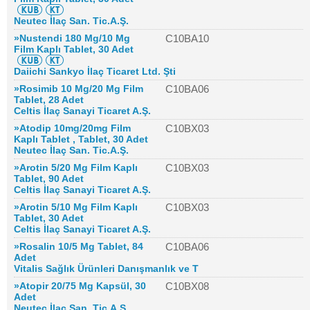
Neutec İlaç San. Tic.A.Ş.
»Nustendi 180 Mg/10 Mg
C10BA10
Film Kaplı Tablet, 30 Adet
Daiichi Sankyo İlaç Ticaret Ltd. Şti
»Rosimib 10 Mg/20 Mg Film
C10BA06
Tablet, 28 Adet
Celtis İlaç Sanayi Ticaret A.Ş.
»Atodip 10mg/20mg Film
C10BX03
Kaplı Tablet , Tablet, 30 Adet
Neutec İlaç San. Tic.A.Ş.
»Arotin 5/20 Mg Film Kaplı
C10BX03
Tablet, 90 Adet
Celtis İlaç Sanayi Ticaret A.Ş.
»Arotin 5/10 Mg Film Kaplı
C10BX03
Tablet, 30 Adet
Celtis İlaç Sanayi Ticaret A.Ş.
»Rosalin 10/5 Mg Tablet, 84
C10BA06
Adet
Vitalis Sağlık Ürünleri Danışmanlık ve T
»Atopir 20/75 Mg Kapsül, 30
C10BX08
Adet
Neutec İlaç San. Tic.A.Ş.