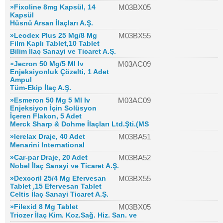
»Fixoline 8mg Kapsül, 14
M03BX05
Kapsül
Hüsnü Arsan İlaçları A.Ş.
»Leodex Plus 25 Mg/8 Mg
M03BX55
Film Kaplı Tablet,10 Tablet
Bilim İlaç Sanayi ve Ticaret A.Ş.
»Jecron 50 Mg/5 Ml Iv
M03AC09
Enjeksiyonluk Çözelti, 1 Adet
Ampul
Tüm-Ekip İlaç A.Ş.
»Esmeron 50 Mg 5 Ml Iv
M03AC09
Enjeksiyon İçin Solüsyon
İçeren Flakon, 5 Adet
Merck Sharp & Dohme İlaçları Ltd.Şti.(MS
»Ierelax Draje, 40 Adet
M03BA51
Menarini International
»Car-par Draje, 20 Adet
M03BA52
Nobel İlaç Sanayi ve Ticaret A.Ş.
»Dexcoril 25/4 Mg Efervesan
M03BX55
Tablet ,15 Efervesan Tablet
Celtis İlaç Sanayi Ticaret A.Ş.
»Filexid 8 Mg Tablet
M03BX05
Triozer İlaç Kim. Koz.Sağ. Hiz. San. ve