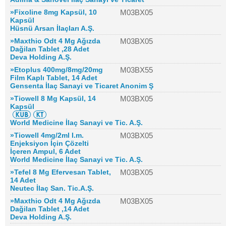
»Fixoline 8mg Kapsül, 10
M03BX05
Kapsül
Hüsnü Arsan İlaçları A.Ş.
»Maxthio Odt 4 Mg Ağızda
M03BX05
Dağilan Tablet ,28 Adet
Deva Holding A.Ş.
»Etoplus 400mg/8mg/20mg
M03BX55
Film Kaplı Tablet, 14 Adet
Gensenta İlaç Sanayi ve Ticaret Anonim Ş
»Tiowell 8 Mg Kapsül, 14
M03BX05
Kapsül
World Medicine İlaç Sanayi ve Tic. A.Ş.
»Tiowell 4mg/2ml I.m.
M03BX05
Enjeksiyon İçin Çözelti
İçeren Ampul, 6 Adet
World Medicine İlaç Sanayi ve Tic. A.Ş.
»Tefel 8 Mg Efervesan Tablet,
M03BX05
14 Adet
Neutec İlaç San. Tic.A.Ş.
»Maxthio Odt 4 Mg Ağızda
M03BX05
Dağilan Tablet ,14 Adet
Deva Holding A.Ş.