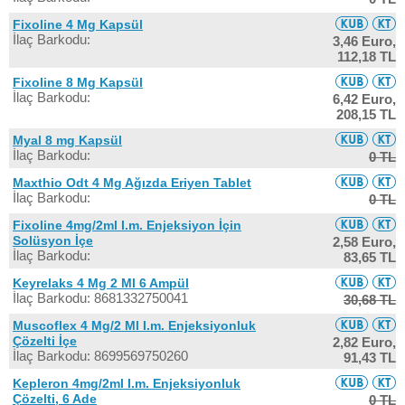
Fixoline 4 Mg Kapsül
İlaç Barkodu:
3,46 Euro,
112,18 TL
Fixoline 8 Mg Kapsül
İlaç Barkodu:
6,42 Euro,
208,15 TL
Myal 8 mg Kapsül
İlaç Barkodu:
0 TL
Maxthio Odt 4 Mg Ağızda Eriyen Tablet
İlaç Barkodu:
0 TL
Fixoline 4mg/2ml I.m. Enjeksiyon İçin
Solüsyon İçe
2,58 Euro,
İlaç Barkodu:
83,65 TL
Keyrelaks 4 Mg 2 Ml 6 Ampül
İlaç Barkodu: 8681332750041
30,68 TL
Muscoflex 4 Mg/2 Ml I.m. Enjeksiyonluk
Çözelti İçe
2,82 Euro,
İlaç Barkodu: 8699569750260
91,43 TL
Kepleron 4mg/2ml I.m. Enjeksiyonluk
Çözelti, 6 Ade
0 TL