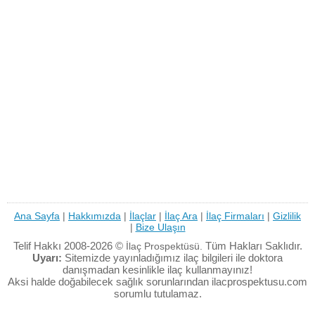
Ana Sayfa
|
Hakkımızda
|
İlaçlar
|
İlaç Ara
|
İlaç Firmaları
|
Gizlilik
|
Bize Ulaşın
Telif Hakkı 2008-2026 ©
Tüm Hakları Saklıdır.
İlaç Prospektüsü.
Uyarı:
Sitemizde yayınladığımız ilaç bilgileri ile doktora
danışmadan kesinlikle ilaç kullanmayınız!
Aksi halde doğabilecek sağlık sorunlarından ilacprospektusu.com
sorumlu tutulamaz.