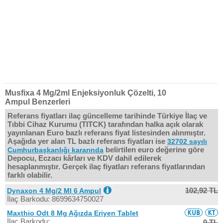
Musfixa 4 Mg/2ml Enjeksiyonluk Çözelti, 10
Ampul Benzerleri
Referans fiyatları ilaç güncelleme tarihinde Türkiye İlaç ve
Tıbbi Cihaz Kurumu (TITCK) tarafından halka açık olarak
yayınlanan Euro bazlı referans fiyat listesinden alınmıştır.
Aşağıda yer alan TL bazlı referans fiyatları ise
32702 sayılı
belirtilen euro değerine göre
Cumhurbaşkanlığı kararında
Depocu, Eczacı kârları ve KDV dahil edilerek
hesaplanmıştır. Gerçek ilaç fiyatları referans fiyatlarından
farklı olabilir.
102,92 TL
Dynaxon 4 Mg/2 Ml 6 Ampul
İlaç Barkodu: 8699634750027
Maxthio Odt 8 Mg Ağızda Eriyen Tablet
İlaç Barkodu:
0 TL