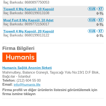
İlaç Barkodu: 8680897750053
Tiowell 4 Mg Kapsül, 10 Kapsül
İlaç Barkodu: 8680199013108
0 TL
Myal Fort 8 Mg Kapsül, 10 Adet
İlaç Barkodu: 8699772150017
0 TL
Tiowell 4 Mg Kapsül, 20 Kapsül
İlaç Barkodu: 8680199013122
0 TL
Firma Bilgileri
Humanis Sağlık Anonim Şirketi
Mahmutbey, Balance Güneşli, Taşocağı Yolu No:19/1 D:F Blok,
Bağcılar - İstanbul
Telefon:
(212) 604 55 00
Email:
info@humanis.life
Firma profili ve diğer ürünlerin listesini görüntülemek için
firma ismine tıklayın