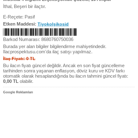
İthal, Beşeri bir ilaçtır.
E-Reçete: Pasif
Etken Maddesi:
Tiyokolşikosid
Barkod Numarası: 8680760750036
Burada yer alan bilgiler bilgilendirme mahiyetindedir.
Ilacprospektusu.com'da ilaç satışı yapılmaz.
İlaç Fiyatı: 0 TL
Bu ilacın fiyatı güncel değildir. Ancak en son fiyat güncelleme
tarihinden sonra yaşanan enflasyon, döviz kuru ve KDV farkı
otomatik olarak hesaplandığında bu ilacın tahmini güncel fiyatı:
0,00 TL
olabilir.
Google Reklamları