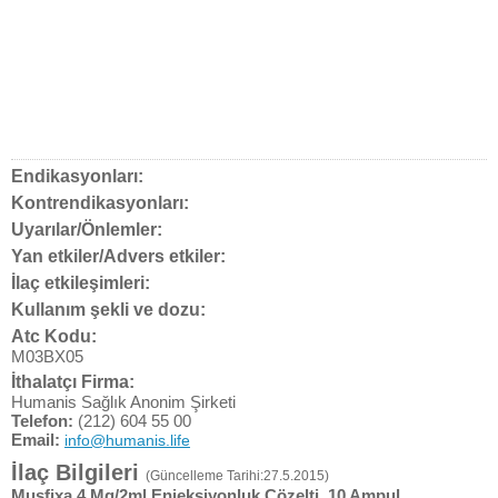
Endikasyonları:
Kontrendikasyonları:
Uyarılar/Önlemler:
Yan etkiler/Advers etkiler:
İlaç etkileşimleri:
Kullanım şekli ve dozu:
Atc Kodu:
M03BX05
İthalatçı Firma:
Humanis Sağlık Anonim Şirketi
Telefon:
(212) 604 55 00
Email:
info@humanis.life
İlaç Bilgileri
(Güncelleme Tarihi:27.5.2015)
Musfixa 4 Mg/2ml Enjeksiyonluk Çözelti, 10 Ampul