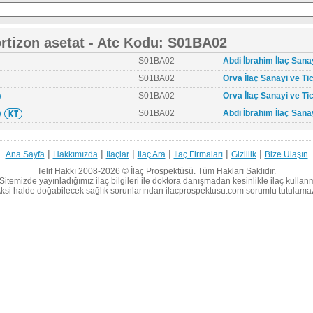
rtizon asetat - Atc Kodu: S01BA02
S01BA02
Abdi İbrahim İlaç Sanay
S01BA02
Orva İlaç Sanayi ve Tic
S01BA02
Orva İlaç Sanayi ve Tic
S01BA02
Abdi İbrahim İlaç Sanay
|
|
|
|
|
|
Ana Sayfa
Hakkımızda
İlaçlar
İlaç Ara
İlaç Firmaları
Gizlilik
Bize Ulaşın
Telif Hakkı 2008-2026 ©
İlaç Prospektüsü.
Tüm Hakları Saklıdır.
Sitemizde yayınladığımız ilaç bilgileri ile doktora danışmadan kesinlikle ilaç kullan
ksi halde doğabilecek sağlık sorunlarından ilacprospektusu.com sorumlu tutulama