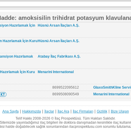
adde: amoksisilin trihidrat potasyum klavulan
siyon Hazırlamak İçin
Hüsnü Arsan İlaçları A.Ş.
n Hazırlamak İçin Kuru
Hüsnü Arsan İlaçları A.Ş.
pansiyon Hazırlamak
Atabay İlaç Fabrikası A.Ş.
Hazırlamak İçin Kuru
Menarini International
8699522095612
GlaxoSmithKline Servi
8699508090549
Menarini International
|
|
|
|
|
|
Ana Sayfa
Hakkımızda
İlaçlar
İlaç Ara
İlaç Firmaları
Gizlilik
Bize Ulaşın
Telif Hakkı 2008-2026 ©
İlaç Prospektüsü.
Tüm Hakları Saklıdır.
Sitemizde yayınladığımız ilaç bilgileri ile doktora danışmadan kesinlikle ilaç kullan
ksi halde doğabilecek sağlık sorunlarından ilacprospektusu.com sorumlu tutulama