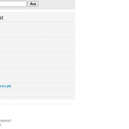
at
ces plc
mayınız!
z.