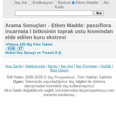
İlaç Adı
Endikasyon
Barkod
Etken Madde
Atc
Kodu
Arama Sonuçları - Etken Madde: passiflora
incarnata l bitkisinin toprak ustu kismindan
elde edilen kuru ekstresi
»Palora 100 Mg Film Tablet
Nobel İlaç Sanayi ve Ticaret A.Ş.
Ana Sayfa
|
Hakkımızda
|
İlaçlar
|
İlaç Ara
|
İlaç Firmaları
|
Gizlilik
|
Bize Ulaşın
Telif Hakkı 2008-2026 ©
Tüm Hakları Saklıdır.
İlaç Prospektüsü.
Uyarı:
Sitemizde yayınladığımız ilaç bilgileri ile doktora
danışmadan kesinlikle ilaç kullanmayınız!
Aksi halde doğabilecek sağlık sorunlarından ilacprospektusu.com
sorumlu tutulamaz.