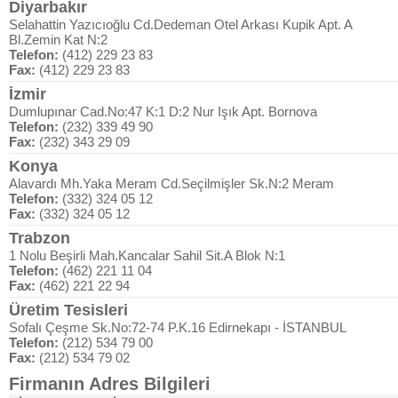
Diyarbakır
Selahattin Yazıcıoğlu Cd.Dedeman Otel Arkası Kupik Apt. A
Bl.Zemin Kat N:2
Telefon:
(412) 229 23 83
Fax:
(412) 229 23 83
İzmir
Dumlupınar Cad.No:47 K:1 D:2 Nur Işık Apt. Bornova
Telefon:
(232) 339 49 90
Fax:
(232) 343 29 09
Konya
Alavardı Mh.Yaka Meram Cd.Seçilmişler Sk.N:2 Meram
Telefon:
(332) 324 05 12
Fax:
(332) 324 05 12
Trabzon
1 Nolu Beşirli Mah.Kancalar Sahil Sit.A Blok N:1
Telefon:
(462) 221 11 04
Fax:
(462) 221 22 94
Üretim Tesisleri
Sofalı Çeşme Sk.No:72-74 P.K.16 Edirnekapı - İSTANBUL
Telefon:
(212) 534 79 00
Fax:
(212) 534 79 02
Firmanın Adres Bilgileri