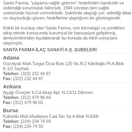
Santa Farma, "yaşama sağlık getirme" hedefinden hareketle ve
üstlendiği sorumluluk bilinciyle, 1944 yılından beri sağlık
sektöründe hizmet vermektedir. Sektörde ulaştığı yer, edindiği itibar
ve oluşturduğu güven, hedeflerine ulaştığının bir göstergesidir.
Köklü bir kuruluş olan Santa Farma, son teknolojiyi ve yenilikleri
takip etmek konusunda kurumsal bir hassasiyet geliştirmiş,
deneyimlerinden faydalanarak bu konuda da etkili sonuçlara
ulaşmıştır.
SANTA FARMA İLAÇ SANAYİ A.Ş. ŞUBELERİ
Adana
Güzelyalı Mah.Turgut Özal Bulv.120 Sk.N:2 Kibritoğlu Pl.A Blok
K:1/2 Seyhan
Telefon:
(322) 232 44 87
Fax:
(322) 232 44 87
Ankara
Aşağı Öveçler 6.Cd.Akay Apt. N:13/11 Dikmen
Telefon:
(312) 479 96 64
Fax:
(312) 479 96 65
Bursa
Kükürtlü Mah.Mudanya Cad.Tan Sit.A Blok N:83/6
Telefon:
(224) 234 74 59
Fax:
(224) 234 74 59