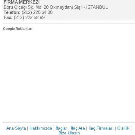
FİRMA MERKEZİ
Boru Çiçeği Sk. No: 20 Okmeydanı Şişli - İSTANBUL
Telefon:
(212) 220 64 00
Fax:
(212) 222 58 89
Google Reklamları
Ana Sayfa
|
Hakkımızda
|
İlaçlar
|
İlaç Ara
|
İlaç Firmaları
|
Gizlilik
|
Bize Ulaşın