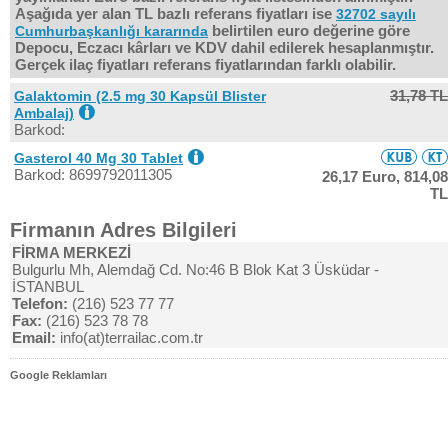
Aşağıda yer alan TL bazlı referans fiyatları ise
32702 sayılı
belirtilen euro değerine göre
Cumhurbaşkanlığı kararında
Depocu, Eczacı kârları ve KDV dahil edilerek hesaplanmıştır.
Gerçek ilaç fiyatları referans fiyatlarından farklı olabilir.
31,78 TL
Galaktomin (2.5 mg 30 Kapsül Blister
Ambalaj)
Barkod:
Gasterol 40 Mg 30 Tablet
Barkod: 8699792011305
26,17 Euro,
814,08
TL
Firmanın Adres Bilgileri
FİRMA MERKEZİ
Bulgurlu Mh, Alemdağ Cd. No:46 B Blok Kat 3 Üsküdar -
İSTANBUL
Telefon:
(216) 523 77 77
Fax:
(216) 523 78 78
Email:
info(at)terrailac.com.tr
Google Reklamları