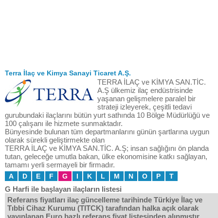
Terra İlaç ve Kimya Sanayi Ticaret A.Ş.
TERRA İLAÇ ve KİMYA SAN.TİC.
A.Ş ülkemiz ilaç endüstrisinde
yaşanan gelişmelere paralel bir
strateji izleyerek, çeşitli tedavi
gurubundaki ilaçlarını bütün yurt sathında 10 Bölge Müdürlüğü ve
100 çalışanı ile hizmete sunmaktadır.
Bünyesinde bulunan tüm departmanlarını günün şartlarına uygun
olarak sürekli geliştirmekte olan
TERRA İLAÇ ve KİMYA SAN.TİC. A.Ş; insan sağlığını ön planda
tutan, geleceğe umutla bakan, ülke ekonomisine katkı sağlayan,
tamamı yerli sermayeli bir firmadır.
A
D
E
F
G
I
K
L
M
N
O
P
T
G Harfi ile başlayan ilaçların listesi
Referans fiyatları ilaç güncelleme tarihinde Türkiye İlaç ve
Tıbbi Cihaz Kurumu (TITCK) tarafından halka açık olarak
yayınlanan Euro bazlı referans fiyat listesinden alınmıştır.