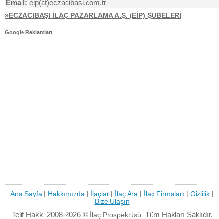
Email:
eip(at)eczacibasi.com.tr
»ECZACIBAŞI İLAÇ PAZARLAMA A.Ş. (EİP) ŞUBELERİ
Google Reklamları
Ana Sayfa
|
Hakkımızda
|
İlaçlar
|
İlaç Ara
|
İlaç Firmaları
|
Gizlilik
|
Bize Ulaşın
Telif Hakkı 2008-2026 ©
Tüm Hakları Saklıdır.
İlaç Prospektüsü.