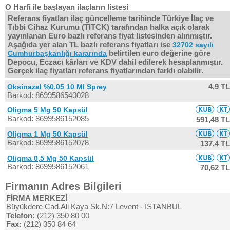
O Harfi ile başlayan ilaçların listesi
Referans fiyatları ilaç güncelleme tarihinde Türkiye İlaç ve
Tıbbi Cihaz Kurumu (TITCK) tarafından halka açık olarak
yayınlanan Euro bazlı referans fiyat listesinden alınmıştır.
Aşağıda yer alan TL bazlı referans fiyatları ise
32702 sayılı
belirtilen euro değerine göre
Cumhurbaşkanlığı kararında
Depocu, Eczacı kârları ve KDV dahil edilerek hesaplanmıştır.
Gerçek ilaç fiyatları referans fiyatlarından farklı olabilir.
4,9 TL
Oksinazal %0.05 10 Ml Sprey
Barkod: 8699586540028
Oligma 5 Mg 50 Kapsül
Barkod: 8699586152085
591,48 TL
Oligma 1 Mg 50 Kapsül
Barkod: 8699586152078
137,4 TL
Oligma 0,5 Mg 50 Kapsül
Barkod: 8699586152061
70,62 TL
Firmanın Adres Bilgileri
FİRMA MERKEZİ
Büyükdere Cad.Ali Kaya Sk.N:7 Levent - İSTANBUL
Telefon:
(212) 350 80 00
Fax:
(212) 350 84 64