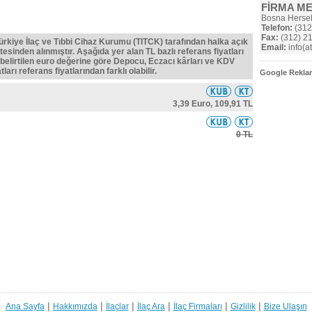
FİRMA M
Bosna Herse
Telefon:
(312
Fax:
(312) 21
Türkiye İlaç ve Tıbbi Cihaz Kurumu (TITCK) tarafından halka açık
Email:
info(a
tesinden alınmıştır. Aşağıda yer alan TL bazlı referans fiyatları
belirtilen euro değerine göre Depocu, Eczacı kârları ve KDV
ları referans fiyatlarından farklı olabilir.
Google Reklam
3,39 Euro,
109,91 TL
0 TL
|
|
|
|
|
|
Ana Sayfa
Hakkımızda
İlaçlar
İlaç Ara
İlaç Firmaları
Gizlilik
Bize Ulaşın