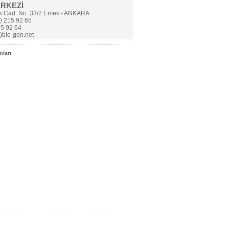
ERKEZİ
k Cad. No: 33/2 Emek - ANKARA
) 215 92 65
5 92 64
t)bio-gen.net
ları