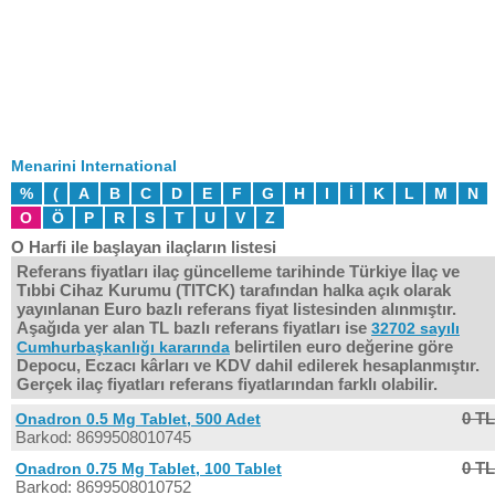
Menarini International
%
(
A
B
C
D
E
F
G
H
I
İ
K
L
M
N
O
Ö
P
R
S
T
U
V
Z
O Harfi ile başlayan ilaçların listesi
Referans fiyatları ilaç güncelleme tarihinde Türkiye İlaç ve
Tıbbi Cihaz Kurumu (TITCK) tarafından halka açık olarak
yayınlanan Euro bazlı referans fiyat listesinden alınmıştır.
Aşağıda yer alan TL bazlı referans fiyatları ise
32702 sayılı
belirtilen euro değerine göre
Cumhurbaşkanlığı kararında
Depocu, Eczacı kârları ve KDV dahil edilerek hesaplanmıştır.
Gerçek ilaç fiyatları referans fiyatlarından farklı olabilir.
0 TL
Onadron 0.5 Mg Tablet, 500 Adet
Barkod: 8699508010745
0 TL
Onadron 0.75 Mg Tablet, 100 Tablet
Barkod: 8699508010752