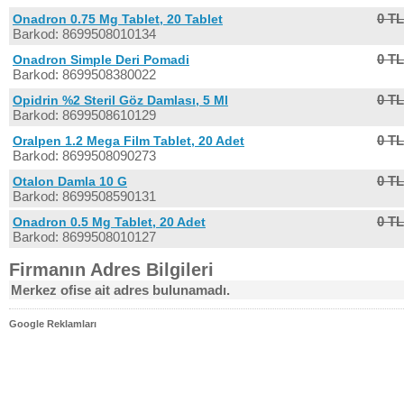
0 TL
Onadron 0.75 Mg Tablet, 20 Tablet
Barkod: 8699508010134
0 TL
Onadron Simple Deri Pomadi
Barkod: 8699508380022
0 TL
Opidrin %2 Steril Göz Damlası, 5 Ml
Barkod: 8699508610129
0 TL
Oralpen 1.2 Mega Film Tablet, 20 Adet
Barkod: 8699508090273
0 TL
Otalon Damla 10 G
Barkod: 8699508590131
0 TL
Onadron 0.5 Mg Tablet, 20 Adet
Barkod: 8699508010127
Firmanın Adres Bilgileri
Merkez ofise ait adres bulunamadı.
Google Reklamları