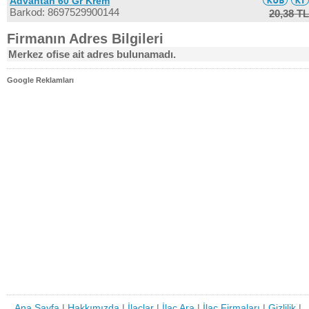
Advantan 60 Gr Krem
Barkod: 8697529900144
20,38 TL
Firmanın Adres Bilgileri
Merkez ofise ait adres bulunamadı.
Google Reklamları
Ana Sayfa
|
Hakkımızda
|
İlaçlar
|
İlaç Ara
|
İlaç Firmaları
|
Gizlilik
|