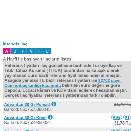
İntendis İlaç
A
D
F
N
T
U
A Harfi ile başlayan ilaçların listesi
Referans fiyatları ilaç güncelleme tarihinde Türkiye İlaç ve
Tıbbi Cihaz Kurumu (TITCK) tarafından halka açık olarak
yayınlanan Euro bazlı referans fiyat listesinden alınmıştır.
Aşağıda yer alan TL bazlı referans fiyatları ise
32702 sayılı
belirtilen euro değerine göre
Cumhurbaşkanlığı kararında
Depocu, Eczacı kârları ve KDV dahil edilerek hesaplanmıştır.
Gerçek ilaç fiyatları referans fiyatlarından farklı olabilir.
31,78 TL
Advantan 30 Gr Pomad
Barkod: 8697529380045
Advantan 30 Gr Krem
Barkod: 8697529350024
31,78 TL