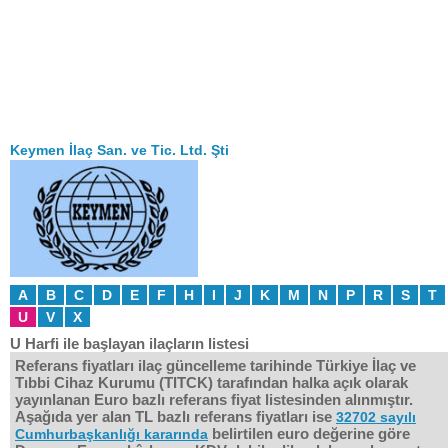
Keymen İlaç San. ve Tic. Ltd. Şti
A
B
C
D
E
F
H
I
J
K
M
N
P
R
S
T
U
V
X
U Harfi ile başlayan ilaçların listesi
Referans fiyatları ilaç güncelleme tarihinde Türkiye İlaç ve
Tıbbi Cihaz Kurumu (TITCK) tarafından halka açık olarak
yayınlanan Euro bazlı referans fiyat listesinden alınmıştır.
Aşağıda yer alan TL bazlı referans fiyatları ise
32702 sayılı
belirtilen euro değerine göre
Cumhurbaşkanlığı kararında