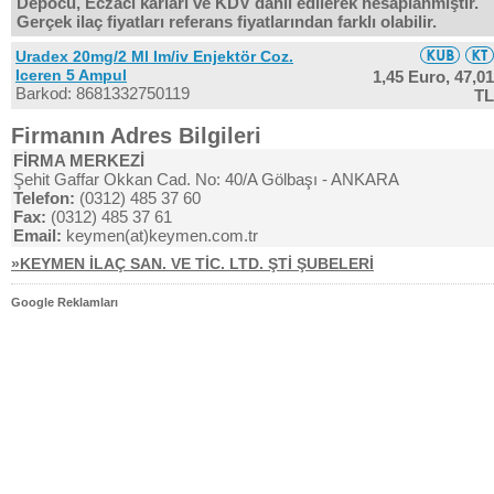
Depocu, Eczacı kârları ve KDV dahil edilerek hesaplanmıştır.
Gerçek ilaç fiyatları referans fiyatlarından farklı olabilir.
Uradex 20mg/2 Ml Im/iv Enjektör Coz.
Iceren 5 Ampul
1,45 Euro,
47,01
Barkod: 8681332750119
TL
Firmanın Adres Bilgileri
FİRMA MERKEZİ
Şehit Gaffar Okkan Cad. No: 40/A Gölbaşı - ANKARA
Telefon:
(0312) 485 37 60
Fax:
(0312) 485 37 61
Email:
keymen(at)keymen.com.tr
»KEYMEN İLAÇ SAN. VE TİC. LTD. ŞTİ ŞUBELERİ
Google Reklamları