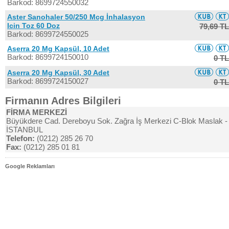
Barkod: 8699724550032
Aster Sanohaler 50/250 Mcg İnhalasyon
Icin Toz 60 Doz
79,69 TL
Barkod: 8699724550025
Aserra 20 Mg Kapsül, 10 Adet
Barkod: 8699724150010
0 TL
Aserra 20 Mg Kapsül, 30 Adet
Barkod: 8699724150027
0 TL
Firmanın Adres Bilgileri
FİRMA MERKEZİ
Büyükdere Cad. Dereboyu Sok. Zağra İş Merkezi C-Blok Maslak -
İSTANBUL
Telefon:
(0212) 285 26 70
Fax:
(0212) 285 01 81
Google Reklamları