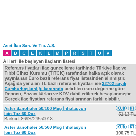
Aset İlaç San. Ve Tic. A.Ş.
A
B
C
E
K
L
M
P
R
S
T
U
V
A Harfi ile başlayan ilaçların listesi
Referans fiyatları ilaç güncelleme tarihinde Türkiye İlaç ve
Tıbbi Cihaz Kurumu (TITCK) tarafından halka açık olarak
yayınlanan Euro bazlı referans fiyat listesinden alınmıştır.
Aşağıda yer alan TL bazlı referans fiyatları ise
32702 sayılı
belirtilen euro değerine göre
Cumhurbaşkanlığı kararında
Depocu, Eczacı kârları ve KDV dahil edilerek hesaplanmıştır.
Gerçek ilaç fiyatları referans fiyatlarından farklı olabilir.
Aster Sanohaler 50/100 Mcg İnhalasyon
Icin Toz 60 Doz
51,13 TL
Barkod: 8699724550018
Aster Sanohaler 50/500 Mcg İnhalasyon
Icin Toz 60 Doz
100,75 TL