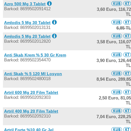
Azro 500 Mg 3 Tablet
Barkod: 8699502091412
3,60 Euro,
116,72
TL
Amlodis 5 Mg 30 Tablet
Barkod: 8699502013131
6,85 TL
Amlodis 5 Mg 20 Tablet
Barkod: 8699502012820
3,58 Euro,
116,07
TL
Anti Skab Krem % 5 30 Gr Krem
Barkod: 8699502354470
3,90 Euro,
126,44
TL
Anti Skab % 5 120 Ml Losyon
Barkod: 8699502480018
8,94 Euro,
289,85
TL
Artril 600 Mg 20 Film Tablet
Barkod: 8699502092303
2,50 Euro,
81,05
TL
Artril 400 Mg 20 Film Tablet
Barkod: 8699502092310
7,04 Euro,
228,25
TL
Artril Forte %10 40 Gr Jel