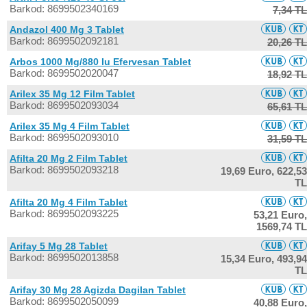
Barkod: 8699502340169
7,34 TL
Andazol 400 Mg 3 Tablet
Barkod: 8699502092181
20,26 TL
Arbos 1000 Mg/880 Iu Efervesan Tablet
Barkod: 8699502020047
18,92 TL
Arilex 35 Mg 12 Film Tablet
Barkod: 8699502093034
65,61 TL
Arilex 35 Mg 4 Film Tablet
Barkod: 8699502093010
31,59 TL
Afilta 20 Mg 2 Film Tablet
Barkod: 8699502093218
19,69 Euro,
622,53
TL
Afilta 20 Mg 4 Film Tablet
Barkod: 8699502093225
53,21 Euro,
1569,74 TL
Arifay 5 Mg 28 Tablet
Barkod: 8699502013858
15,34 Euro,
493,94
TL
Arifay 30 Mg 28 Agizda Dagilan Tablet
Barkod: 8699502050099
40,88 Euro,