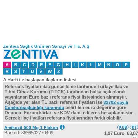
Zentiva Sağlık Ürünleri Sanayi ve Tic. A.Ş
A
B
C
D
E
F
G
H
I
K
L
M
N
O
P
R
S
T
U
V
W
Z
A Harfi ile başlayan ilaçların listesi
Referans fiyatları ilaç güncelleme tarihinde Türkiye İlaç ve
Tıbbi Cihaz Kurumu (TITCK) tarafından halka açık olarak
yayınlanan Euro bazlı referans fiyat listesinden alınmıştır.
Aşağıda yer alan TL bazlı referans fiyatları ise
32702 sayılı
belirtilen euro değerine göre
Cumhurbaşkanlığı kararında
Depocu, Eczacı kârları ve KDV dahil edilerek hesaplanmıştır.
Gerçek ilaç fiyatları referans fiyatlarından farklı olabilir.
Amikozit 500 Mg 1 Flakon
Barkod: 8699502770409
1,97 Euro,
63,87