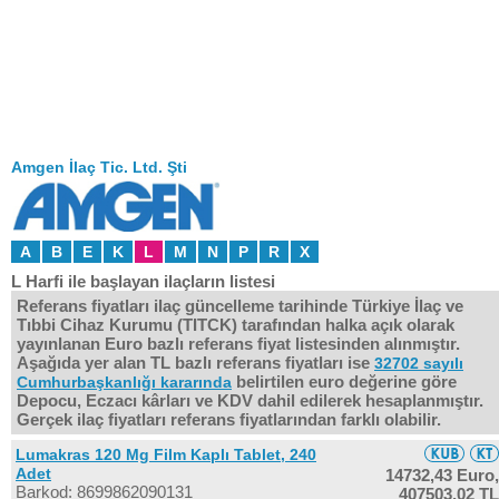
Amgen İlaç Tic. Ltd. Şti
A
B
E
K
L
M
N
P
R
X
L Harfi ile başlayan ilaçların listesi
Referans fiyatları ilaç güncelleme tarihinde Türkiye İlaç ve
Tıbbi Cihaz Kurumu (TITCK) tarafından halka açık olarak
yayınlanan Euro bazlı referans fiyat listesinden alınmıştır.
Aşağıda yer alan TL bazlı referans fiyatları ise
32702 sayılı
belirtilen euro değerine göre
Cumhurbaşkanlığı kararında
Depocu, Eczacı kârları ve KDV dahil edilerek hesaplanmıştır.
Gerçek ilaç fiyatları referans fiyatlarından farklı olabilir.
Lumakras 120 Mg Film Kaplı Tablet, 240
Adet
14732,43 Euro,
Barkod: 8699862090131
407503,02 TL