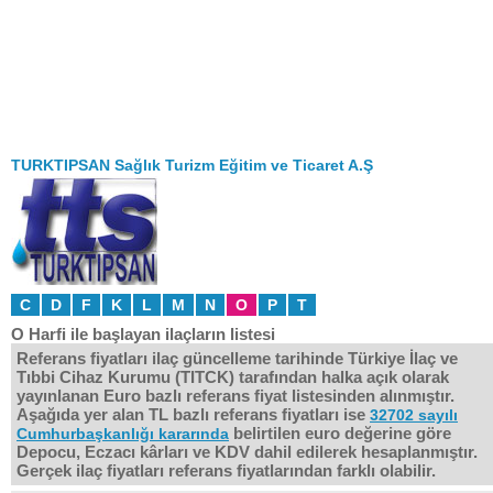
TURKTIPSAN Sağlık Turizm Eğitim ve Ticaret A.Ş
C
D
F
K
L
M
N
O
P
T
O Harfi ile başlayan ilaçların listesi
Referans fiyatları ilaç güncelleme tarihinde Türkiye İlaç ve
Tıbbi Cihaz Kurumu (TITCK) tarafından halka açık olarak
yayınlanan Euro bazlı referans fiyat listesinden alınmıştır.
Aşağıda yer alan TL bazlı referans fiyatları ise
32702 sayılı
belirtilen euro değerine göre
Cumhurbaşkanlığı kararında
Depocu, Eczacı kârları ve KDV dahil edilerek hesaplanmıştır.
Gerçek ilaç fiyatları referans fiyatlarından farklı olabilir.