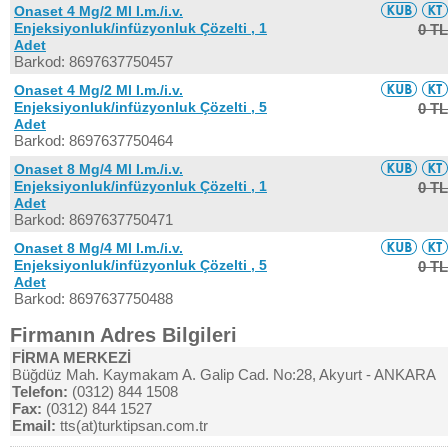
Onaset 4 Mg/2 Ml I.m./i.v.
Enjeksiyonluk/infüzyonluk Çözelti , 1
0 TL
Adet
Barkod: 8697637750457
Onaset 4 Mg/2 Ml I.m./i.v.
Enjeksiyonluk/infüzyonluk Çözelti , 5
0 TL
Adet
Barkod: 8697637750464
Onaset 8 Mg/4 Ml I.m./i.v.
Enjeksiyonluk/infüzyonluk Çözelti , 1
0 TL
Adet
Barkod: 8697637750471
Onaset 8 Mg/4 Ml I.m./i.v.
Enjeksiyonluk/infüzyonluk Çözelti , 5
0 TL
Adet
Barkod: 8697637750488
Firmanın Adres Bilgileri
FİRMA MERKEZİ
Büğdüz Mah. Kaymakam A. Galip Cad. No:28, Akyurt - ANKARA
Telefon:
(0312) 844 1508
Fax:
(0312) 844 1527
Email:
tts(at)turktipsan.com.tr