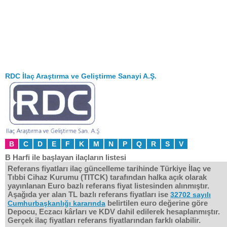
RDC İlaç Araştırma ve Geliştirme Sanayi A.Ş.
B
C
D
E
F
K
M
N
P
Q
R
S
V
B Harfi ile başlayan ilaçların listesi
Referans fiyatları ilaç güncelleme tarihinde Türkiye İlaç ve
Tıbbi Cihaz Kurumu (TITCK) tarafından halka açık olarak
yayınlanan Euro bazlı referans fiyat listesinden alınmıştır.
Aşağıda yer alan TL bazlı referans fiyatları ise
32702 sayılı
belirtilen euro değerine göre
Cumhurbaşkanlığı kararında
Depocu, Eczacı kârları ve KDV dahil edilerek hesaplanmıştır.
Gerçek ilaç fiyatları referans fiyatlarından farklı olabilir.