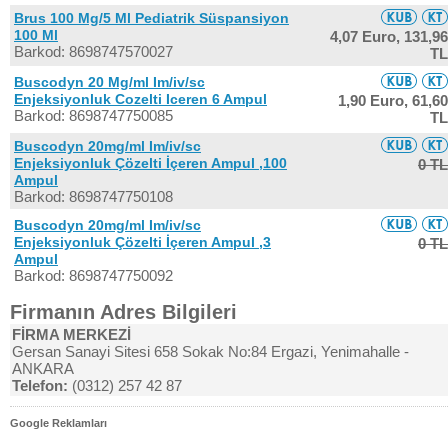
Brus 100 Mg/5 Ml Pediatrik Süspansiyon
100 Ml
4,07 Euro,
131,96
Barkod: 8698747570027
TL
Buscodyn 20 Mg/ml Im/iv/sc
Enjeksiyonluk Cozelti Iceren 6 Ampul
1,90 Euro,
61,60
Barkod: 8698747750085
TL
Buscodyn 20mg/ml Im/iv/sc
Enjeksiyonluk Çözelti İçeren Ampul ,100
0 TL
Ampul
Barkod: 8698747750108
Buscodyn 20mg/ml Im/iv/sc
Enjeksiyonluk Çözelti İçeren Ampul ,3
0 TL
Ampul
Barkod: 8698747750092
Firmanın Adres Bilgileri
FİRMA MERKEZİ
Gersan Sanayi Sitesi 658 Sokak No:84 Ergazi, Yenimahalle -
ANKARA
Telefon:
(0312) 257 42 87
Google Reklamları