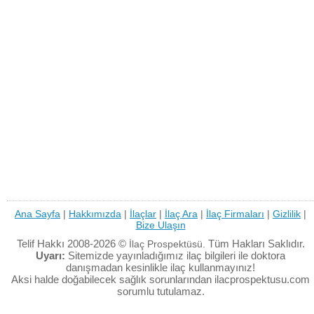
Ana Sayfa
|
Hakkımızda
|
İlaçlar
|
İlaç Ara
|
İlaç Firmaları
|
Gizlilik
|
Bize Ulaşın
Telif Hakkı 2008-2026 ©
Tüm Hakları Saklıdır.
İlaç Prospektüsü.
Uyarı:
Sitemizde yayınladığımız ilaç bilgileri ile doktora
danışmadan kesinlikle ilaç kullanmayınız!
Aksi halde doğabilecek sağlık sorunlarından ilacprospektusu.com
sorumlu tutulamaz.