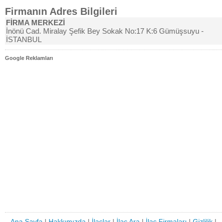
Firmanın Adres Bilgileri
FİRMA MERKEZİ
İnönü Cad. Miralay Şefik Bey Sokak No:17 K:6 Gümüşsuyu -
İSTANBUL
Google Reklamları
Ana Sayfa
|
Hakkımızda
|
İlaçlar
|
İlaç Ara
|
İlaç Firmaları
|
Gizlilik
|