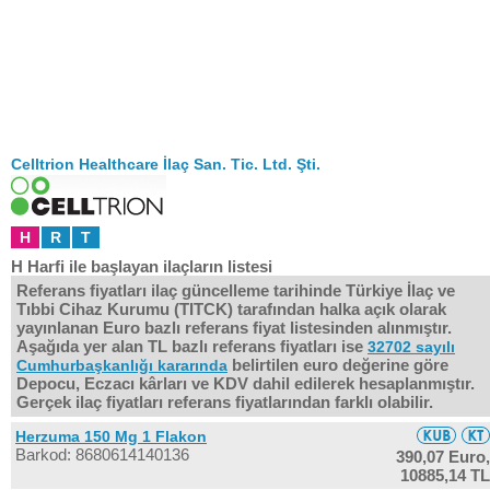
Celltrion Healthcare İlaç San. Tic. Ltd. Şti.
H
R
T
H Harfi ile başlayan ilaçların listesi
Referans fiyatları ilaç güncelleme tarihinde Türkiye İlaç ve
Tıbbi Cihaz Kurumu (TITCK) tarafından halka açık olarak
yayınlanan Euro bazlı referans fiyat listesinden alınmıştır.
Aşağıda yer alan TL bazlı referans fiyatları ise
32702 sayılı
belirtilen euro değerine göre
Cumhurbaşkanlığı kararında
Depocu, Eczacı kârları ve KDV dahil edilerek hesaplanmıştır.
Gerçek ilaç fiyatları referans fiyatlarından farklı olabilir.
Herzuma 150 Mg 1 Flakon
Barkod: 8680614140136
390,07 Euro,
10885,14 TL