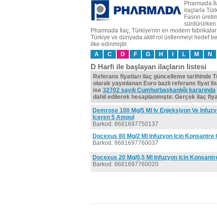
Pharmada İla
ilaçlarla Tür
Fason üretim
sürdürürken a
Pharmada İlaç, Türkiye'nin en modern fabrikaları
Türkiye ve dünyada aktif rol üstlenmeyi hedef bel
ilke edinmiştir.
A
C
D
F
G
H
I
L
M
N
D Harfi ile başlayan ilaçların listesi
Referans fiyatları ilaç güncelleme tarihinde 
olarak yayınlanan Euro bazlı referans fiyat lis
ise
32702 sayılı Cumhurbaşkanlığı kararında
dahil edilerek hesaplanmıştır. Gerçek ilaç fiyat
Demrose 100 Mg/5 Ml Iv Enjeksiyon Ve Infuzy
Iceren 5 Ampul
Barkod: 8681697750137
Docexus 80 Mg/2 Ml Infuzyon Icin Konsantre 
Barkod: 8681697760037
Docexus 20 Mg/0,5 Ml Infuzyon Icin Konsantre
Barkod: 8681697760020