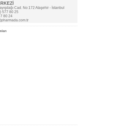
ERKEZİ
yışdağı Cad. No:172 Ataşehir - İstanbul
) 577 80 25
7 80 24
t)pharmada.com.tr
ları