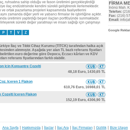
ç, ruhsatına sahip olduğu ve fason üretimini gerçekleştirdiği
FİRMA M
kiye ilaç endüstrisinde kendini sürekli geliştirerek ilerlemektedir.
İnönü Mah. Ka
 ve ortak pazarlama projeleri kapsamında faaliyetlerini
Telefon:
(216
ynı zamanda diğer yerli ve yabancı firmalar ile işbirliğine açıktır.
Fax:
(216) 57
nda üretimini yaptırdığı beşeri ilaçları portföyünde sunmaktadır.
Email:
info(a
irleyerek sürekli değer yaratmayı ve insan sağlığı için çalışmayı
Google Reklam
P
T
V
Z
Türkiye İlaç ve Tıbbi Cihaz Kurumu (TITCK) tarafından halka açık
tesinden alınmıştır. Aşağıda yer alan TL bazlı referans fiyatları
belirtilen euro değerine göre Depocu, Eczacı kârları ve KDV
ları referans fiyatlarından farklı olabilir.
on Icin Konsantre Cozelti
48,18 Euro,
1430,65 TL
Coz. Iceren 1 Flakon
610,76 Euro,
16988,01 TL
 Cozelti Iceren Flakon
152,19 Euro,
4306,90 TL
|
|
|
|
|
|
Ana Sayfa
Hakkımızda
İlaçlar
İlaç Ara
İlaç Firmaları
Gizlilik
Bize Ulaşın