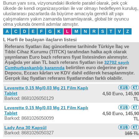
Bunun yanı sıra, vizyonundaki ilkelerle paralel olarak, pek çok
ülkede de kendi organizasyonları ile var olmayı hedefleyen kuruluş,
uluslararası pazarlarda da büyüme amacıyla gerekli alt yapı
çalışmalarını yakın zamanda tamamlayarak, global bir oyuncu
olma yolunda önemli adımlar atmıştır.
A
C
D
E
F
G
K
L
M
N
R
S
T
V
Z
L Harfi ile başlayan ilaçların listesi
Referans fiyatları ilaç güncelleme tarihinde Türkiye İlaç ve
Tıbbi Cihaz Kurumu (TITCK) tarafından halka açık olarak
yayınlanan Euro bazlı referans fiyat listesinden alınmıştır.
Aşağıda yer alan TL bazlı referans fiyatları ise
32702 sayılı
belirtilen euro değerine göre
Cumhurbaşkanlığı kararında
Depocu, Eczacı kârları ve KDV dahil edilerek hesaplanmıştır.
Gerçek ilaç fiyatları referans fiyatlarından farklı olabilir.
Leverette 0,15 Mg/0,03 Mg 21 Film Kaplı
Tablet
4,50 Euro,
145,90
Barkod: 8681026050129
TL
Leverette 0,15 Mg/0,03 Mg 21 Film Kaplı
Tablet
4,50 Euro,
145,90
Barkod: 8681026050099
TL
Lady Ana 30 Kapsül
Barkod: 8681026050327
165 TL