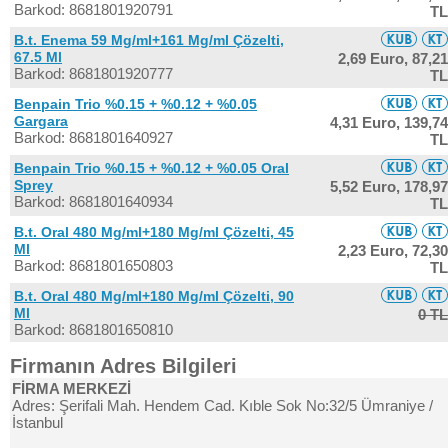
Barkod: 8681801920791
TL
B.t. Enema 59 Mg/ml+161 Mg/ml Çözelti,
67.5 Ml
2,69 Euro,
87,21
Barkod: 8681801920777
TL
Benpain Trio %0.15 + %0.12 + %0.05
Gargara
4,31 Euro,
139,74
Barkod: 8681801640927
TL
Benpain Trio %0.15 + %0.12 + %0.05 Oral
Sprey
5,52 Euro,
178,97
Barkod: 8681801640934
TL
B.t. Oral 480 Mg/ml+180 Mg/ml Çözelti, 45
Ml
2,23 Euro,
72,30
Barkod: 8681801650803
TL
B.t. Oral 480 Mg/ml+180 Mg/ml Çözelti, 90
Ml
0 TL
Barkod: 8681801650810
Firmanın Adres Bilgileri
FİRMA MERKEZİ
Adres: Şerifali Mah. Hendem Cad. Kıble Sok No:32/5 Ümraniye /
İstanbul