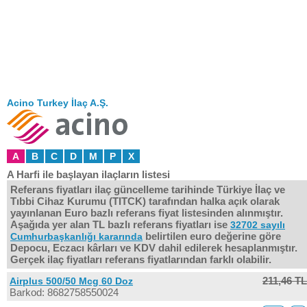
Acino Turkey İlaç A.Ş.
A
B
C
D
M
P
X
A Harfi ile başlayan ilaçların listesi
Referans fiyatları ilaç güncelleme tarihinde Türkiye İlaç ve
Tıbbi Cihaz Kurumu (TITCK) tarafından halka açık olarak
yayınlanan Euro bazlı referans fiyat listesinden alınmıştır.
Aşağıda yer alan TL bazlı referans fiyatları ise
32702 sayılı
belirtilen euro değerine göre
Cumhurbaşkanlığı kararında
Depocu, Eczacı kârları ve KDV dahil edilerek hesaplanmıştır.
Gerçek ilaç fiyatları referans fiyatlarından farklı olabilir.
211,46 TL
Airplus 500/50 Mcg 60 Doz
Barkod: 8682758550024