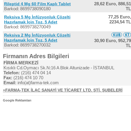
28,62 Euro,
886,51
Rileptid 4 Mg 60 Film Kaplı Tablet
Barkod: 8699738090180
TL
77,25 Euro,
Reksiva 5 Mg İnfüzyonluk Çözelti
2234,54 TL
Hazırlamak İçin Toz, 5 Adet
Barkod: 8699738270049
Reksiva 2 Mg İnfüzyonluk Çözelti
Hazırlamak İçin Toz, 5 Adet
30,90 Euro,
952,79
Barkod: 8699738270032
TL
Firmanın Adres Bilgileri
FİRMA MERKEZİ
Kısıklı Cd.Oymacı Sk.N:16 A Blok Altunizade - İSTANBUL
Telefon:
(216) 474 04 14
Fax:
(216) 474 10 70
Email:
info(at)farma-tek.com
»FARMA-TEK İLAÇ SANAYİ VE TİCARET LTD. ŞTİ. ŞUBELERİ
Google Reklamları