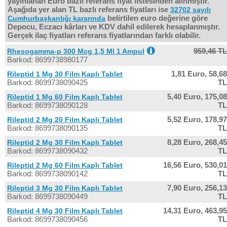
yayınlanan Euro bazlı referans fiyat listesinden alınmıştır.
Aşağıda yer alan TL bazlı referans fiyatları ise
32702 sayılı
belirtilen euro değerine göre
Cumhurbaşkanlığı kararında
Depocu, Eczacı kârları ve KDV dahil edilerek hesaplanmıştır.
Gerçek ilaç fiyatları referans fiyatlarından farklı olabilir.
959,46 TL
Rhesogamma-p 300 Mcg 1,5 Ml 1 Ampul
Barkod: 8699738980177
1,81 Euro,
58,68
Rileptid 1 Mg 30 Film Kaplı Tablet
Barkod: 8699738090425
TL
5,40 Euro,
175,08
Rileptid 1 Mg 60 Film Kaplı Tablet
Barkod: 8699738090128
TL
5,52 Euro,
178,97
Rileptid 2 Mg 20 Film Kaplı Tablet
Barkod: 8699738090135
TL
8,28 Euro,
268,45
Rileptid 2 Mg 30 Film Kaplı Tablet
Barkod: 8699738090432
TL
16,56 Euro,
530,01
Rileptid 2 Mg 60 Film Kaplı Tablet
Barkod: 8699738090142
TL
7,90 Euro,
256,13
Rileptid 3 Mg 30 Film Kaplı Tablet
Barkod: 8699738090449
TL
14,31 Euro,
463,95
Rileptid 4 Mg 30 Film Kaplı Tablet
Barkod: 8699738090456
TL