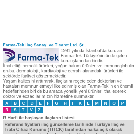
Farma-Tek İlaç Sanayi ve Ticaret Ltd. Şti.
1991 yılında İstanbul'da kurulan
Farma-Tek Türkiye'nin önde gelen
kuruluşlarından biridir.
İthal ettiği hemofili ürünleri, yoğun bakım ürünleri ve immunoglobulin
grubu, dermatoloji , kardiyoloji ve cerrahi alanındaki ürünleri ile
sektörde faaliyet göstermektedir.
Yaşam kalitesini arttırarak, ilaçlarını reçete eden doktorları ve
hastaları memnun etmeyi ilke edinmiş olan Farma-Tek'in en önemli
hedeflerinden biri de bu amaca yönelik yeni ürünleri ithal ederek
doktor ve eczacılarımızın hizmetine sunmaktır.
A
B
C
D
E
F
G
H
I
K
L
M
N
O
P
R
S
T
V
Z
R Harfi ile başlayan ilaçların listesi
Referans fiyatları ilaç güncelleme tarihinde Türkiye İlaç ve
Tıbbi Cihaz Kurumu (TITCK) tarafından halka açık olarak