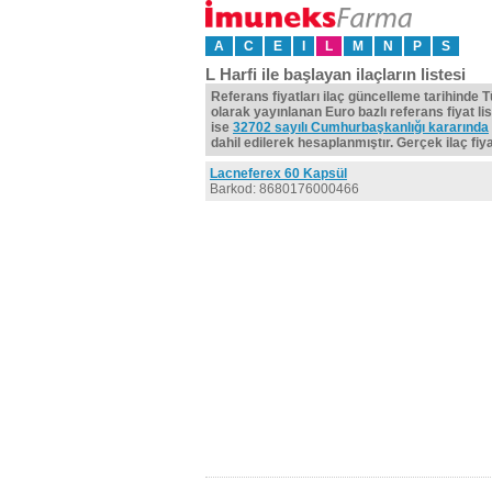
A
C
E
I
L
M
N
P
S
L Harfi ile başlayan ilaçların listesi
Referans fiyatları ilaç güncelleme tarihinde 
olarak yayınlanan Euro bazlı referans fiyat lis
ise
32702 sayılı Cumhurbaşkanlığı kararında
dahil edilerek hesaplanmıştır. Gerçek ilaç fiyat
Lacneferex 60 Kapsül
Barkod: 8680176000466