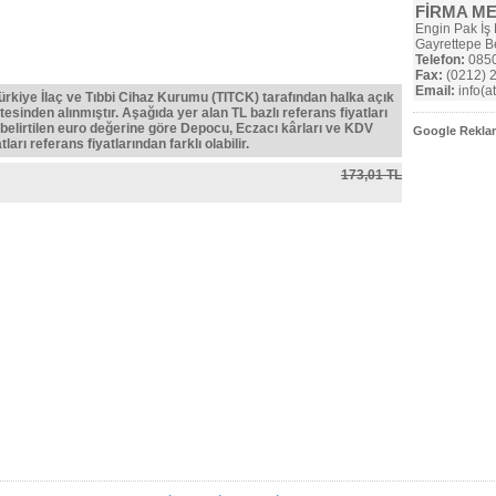
FİRMA M
Engin Pak İş 
Gayrettepe Be
Telefon:
0850
Fax:
(0212) 
Email:
info(a
Türkiye İlaç ve Tıbbi Cihaz Kurumu (TITCK) tarafından halka açık
tesinden alınmıştır. Aşağıda yer alan TL bazlı referans fiyatları
belirtilen euro değerine göre Depocu, Eczacı kârları ve KDV
Google Reklam
ları referans fiyatlarından farklı olabilir.
173,01 TL