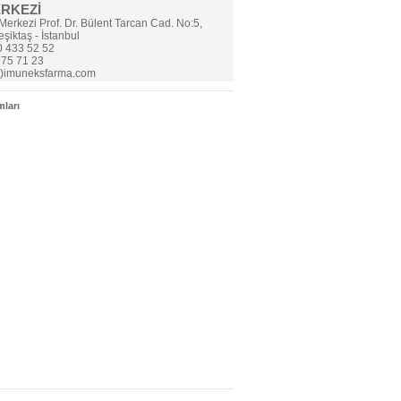
ERKEZİ
Merkezi Prof. Dr. Bülent Tarcan Cad. No:5,
şiktaş - İstanbul
 433 52 52
275 71 23
t)imuneksfarma.com
ları