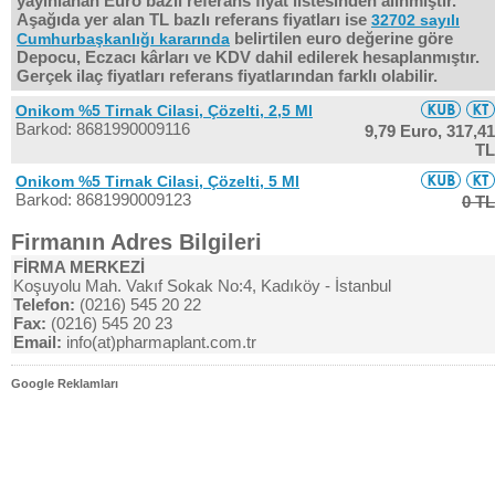
yayınlanan Euro bazlı referans fiyat listesinden alınmıştır.
Aşağıda yer alan TL bazlı referans fiyatları ise
32702 sayılı
belirtilen euro değerine göre
Cumhurbaşkanlığı kararında
Depocu, Eczacı kârları ve KDV dahil edilerek hesaplanmıştır.
Gerçek ilaç fiyatları referans fiyatlarından farklı olabilir.
Onikom %5 Tirnak Cilasi, Çözelti, 2,5 Ml
Barkod: 8681990009116
9,79 Euro,
317,41
TL
Onikom %5 Tirnak Cilasi, Çözelti, 5 Ml
Barkod: 8681990009123
0 TL
Firmanın Adres Bilgileri
FİRMA MERKEZİ
Koşuyolu Mah. Vakıf Sokak No:4, Kadıköy - İstanbul
Telefon:
(0216) 545 20 22
Fax:
(0216) 545 20 23
Email:
info(at)pharmaplant.com.tr
Google Reklamları