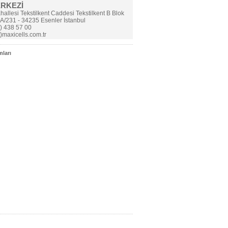
ERKEZİ
allesi Tekstilkent Caddesi Tekstilkent B Blok
A/231 - 34235 Esenler İstanbul
) 438 57 00
t)maxicells.com.tr
ları