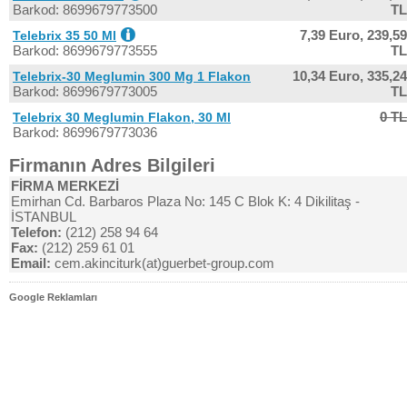
Barkod: 8699679773500
TL
7,39 Euro,
239,59
Telebrix 35 50 Ml
Barkod: 8699679773555
TL
10,34 Euro,
335,24
Telebrix-30 Meglumin 300 Mg 1 Flakon
Barkod: 8699679773005
TL
0 TL
Telebrix 30 Meglumin Flakon, 30 Ml
Barkod: 8699679773036
Firmanın Adres Bilgileri
FİRMA MERKEZİ
Emirhan Cd. Barbaros Plaza No: 145 C Blok K: 4 Dikilitaş -
İSTANBUL
Telefon:
(212) 258 94 64
Fax:
(212) 259 61 01
Email:
cem.akinciturk(at)guerbet-group.com
Google Reklamları