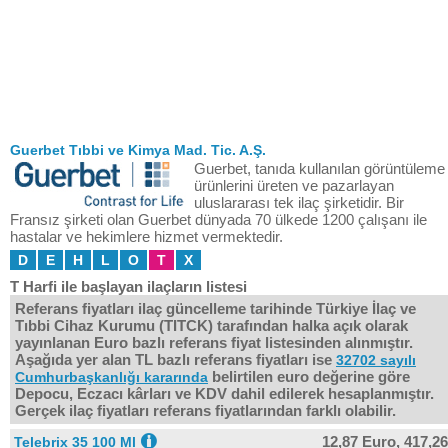
Guerbet Tıbbi ve Kimya Mad. Tic. A.Ş.
Guerbet, tanıda kullanılan görüntüleme
ürünlerini üreten ve pazarlayan
uluslararası tek ilaç şirketidir. Bir
Fransız şirketi olan Guerbet dünyada 70 ülkede 1200 çalışanı ile
hastalar ve hekimlere hizmet vermektedir.
D
E
H
L
O
T
X
T Harfi ile başlayan ilaçların listesi
Referans fiyatları ilaç güncelleme tarihinde Türkiye İlaç ve
Tıbbi Cihaz Kurumu (TITCK) tarafından halka açık olarak
yayınlanan Euro bazlı referans fiyat listesinden alınmıştır.
Aşağıda yer alan TL bazlı referans fiyatları ise
32702 sayılı
belirtilen euro değerine göre
Cumhurbaşkanlığı kararında
Depocu, Eczacı kârları ve KDV dahil edilerek hesaplanmıştır.
Gerçek ilaç fiyatları referans fiyatlarından farklı olabilir.
12,87 Euro,
417,26
Telebrix 35 100 Ml