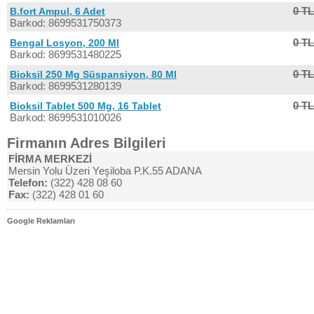
0 TL
B.fort Ampul, 6 Adet
Barkod: 8699531750373
0 TL
Bengal Losyon, 200 Ml
Barkod: 8699531480225
0 TL
Bioksil 250 Mg Süspansiyon, 80 Ml
Barkod: 8699531280139
0 TL
Bioksil Tablet 500 Mg, 16 Tablet
Barkod: 8699531010026
Firmanın Adres Bilgileri
FİRMA MERKEZİ
Mersin Yolu Üzeri Yeşiloba P.K.55 ADANA
Telefon:
(322) 428 08 60
Fax:
(322) 428 01 60
Google Reklamları