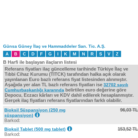
Günsa Güney İlaç ve Hammaddeler San. Tic. A.Ş.
A
B
C
D
F
G
I
K
M
N
R
S
V
Z
B Harfi ile başlayan ilaçların listesi
Referans fiyatları ilaç güncelleme tarihinde Türkiye İlaç ve
Tıbbi Cihaz Kurumu (TITCK) tarafından halka açık olarak
yayınlanan Euro bazlı referans fiyat listesinden alınmıştır.
Aşağıda yer alan TL bazlı referans fiyatları ise
32702 sayılı
belirtilen euro değerine göre
Cumhurbaşkanlığı kararında
Depocu, Eczacı kârları ve KDV dahil edilerek hesaplanmıştır.
Gerçek ilaç fiyatları referans fiyatlarından farklı olabilir.
96,03 TL
Bioksil Süspansiyon (250 mg
süspansiyon)
Barkod:
153,52 TL
Bioksil Tablet (500 mg tablet)
Barkod: