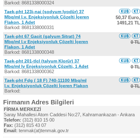
Barkod: 8681338000324
Taek-pht 123i-nai (sodyum Iyodür) 37
Mbq/ml I.v. Enjeksiyonluk Çözelti İçeren
50,37 Euro,
Flakon, 1 Adet
1491,21 TL
Barkod: 8681338000331
Taek-pht 67 Gacit (galyum Sitrat) 74
Mbq/ml I.v Enjeksiyonluk Çözelti İçeren
0 TL
Flakon, 1 Adet
Barkod: 8681338000348
Taek-pht 201-tlcl (talyum Klorür) 37
Mbq/ml Iv Enjeksiyonluk Çözelti, 1 Adet
0 TL
Barkod: 8681338000362
Taek-pht Fdg ( 18 F) 740-11100 Mbq/ml
I.v. Enjeksiyonluk Çözelti İçeren Flakon
0 TL
Barkod:
Firmanın Adres Bilgileri
FİRMA MERKEZİ
Saray Mahallesi Atom Caddesi No:27, Kahramankazan - Ankara
Telefon:
(312) 810 15 00
Fax:
(312) 815 43 07
Email:
tenmak(at)tenmak.gov.tr