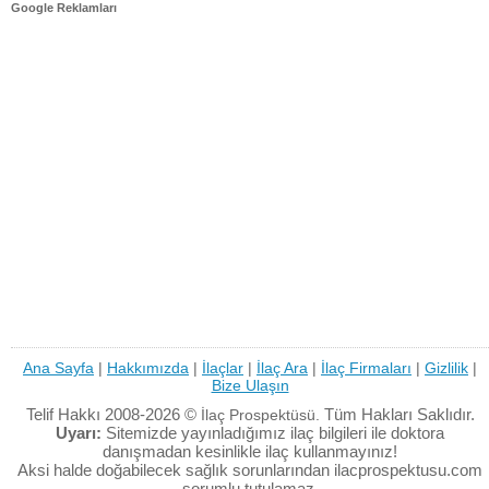
Google Reklamları
Ana Sayfa
|
Hakkımızda
|
İlaçlar
|
İlaç Ara
|
İlaç Firmaları
|
Gizlilik
|
Bize Ulaşın
Telif Hakkı 2008-2026 ©
Tüm Hakları Saklıdır.
İlaç Prospektüsü.
Uyarı:
Sitemizde yayınladığımız ilaç bilgileri ile doktora
danışmadan kesinlikle ilaç kullanmayınız!
Aksi halde doğabilecek sağlık sorunlarından ilacprospektusu.com
sorumlu tutulamaz.