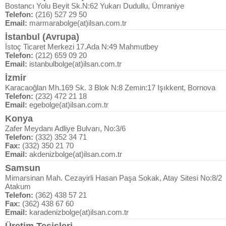
Bostancı Yolu Beyit Sk.N:62 Yukarı Dudullu, Ümraniye
Telefon:
(216) 527 29 50
Email:
marmarabolge(at)ilsan.com.tr
İstanbul (Avrupa)
İstoç Ticaret Merkezi 17.Ada N:49 Mahmutbey
Telefon:
(212) 659 09 20
Email:
istanbulbolge(at)ilsan.com.tr
İzmir
Karacaoğlan Mh.169 Sk. 3 Blok N:8 Zemin:17 Işıkkent, Bornova
Telefon:
(232) 472 21 18
Email:
egebolge(at)ilsan.com.tr
Konya
Zafer Meydanı Adliye Bulvarı, No:3/6
Telefon:
(332) 352 34 71
Fax:
(332) 350 21 70
Email:
akdenizbolge(at)ilsan.com.tr
Samsun
Mimarsinan Mah. Cezayirli Hasan Paşa Sokak, Atay Sitesi No:8/2
Atakum
Telefon:
(362) 438 57 21
Fax:
(362) 438 67 60
Email:
karadenizbolge(at)ilsan.com.tr