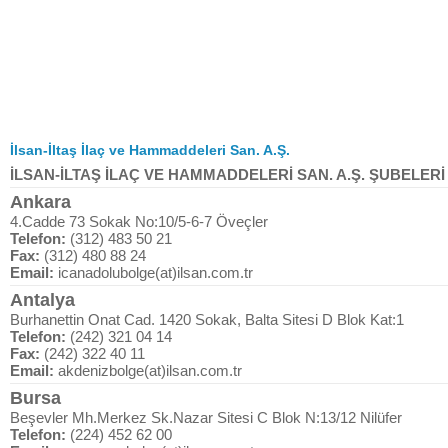
İlsan-İltaş İlaç ve Hammaddeleri San. A.Ş.
İLSAN-İLTAŞ İLAÇ VE HAMMADDELERİ SAN. A.Ş. ŞUBELERİ
Ankara
4.Cadde 73 Sokak No:10/5-6-7 Öveçler
Telefon:
(312) 483 50 21
Fax:
(312) 480 88 24
Email:
icanadolubolge(at)ilsan.com.tr
Antalya
Burhanettin Onat Cad. 1420 Sokak, Balta Sitesi D Blok Kat:1
Telefon:
(242) 321 04 14
Fax:
(242) 322 40 11
Email:
akdenizbolge(at)ilsan.com.tr
Bursa
Beşevler Mh.Merkez Sk.Nazar Sitesi C Blok N:13/12 Nilüfer
Telefon:
(224) 452 62 00