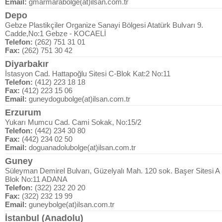
Email:
gmarmarabolge(at)ilsan.com.tr
Depo
Gebze Plastikçiler Organize Sanayi Bölgesi Atatürk Bulvarı 9.
Cadde,No:1 Gebze - KOCAELİ
Telefon:
(262) 751 31 01
Fax:
(262) 751 30 42
Diyarbakır
İstasyon Cad. Hattapoğlu Sitesi C-Blok Kat:2 No:11
Telefon:
(412) 223 18 18
Fax:
(412) 223 15 06
Email:
guneydogubolge(at)ilsan.com.tr
Erzurum
Yukarı Mumcu Cad. Cami Sokak, No:15/2
Telefon:
(442) 234 30 80
Fax:
(442) 234 02 50
Email:
doguanadolubolge(at)ilsan.com.tr
Guney
Süleyman Demirel Bulvarı, Güzelyalı Mah. 120 sok. Başer Sitesi A
Blok No:11 ADANA
Telefon:
(322) 232 20 20
Fax:
(322) 232 19 99
Email:
guneybolge(at)ilsan.com.tr
İstanbul (Anadolu)