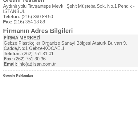
Üretim Tesisleri
Aydınlı yolu Tavşantepe Mevkii Şehit Müşteba Sok. No.1 Pendik -
İSTANBUL
Telefon:
(216) 390 89 50
Fax:
(216) 354 18 88
Firmanın Adres Bilgileri
FİRMA MERKEZİ
Gebze Plastikçiler Organize Sanayi Bölgesi Atatürk Bulvarı 9.
Cadde,No:1 Gebze-KOCAELİ
Telefon:
(262) 751 31 01
Fax:
(262) 751 30 36
Email:
info(at)ilsan.com.tr
Google Reklamları