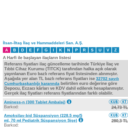
İlsan-İltaş İlaç ve Hammaddeleri San. A.Ş.
A
B
D
E
F
G
I
K
N
P
R
S
U
V
Z
A Harfi ile başlayan ilaçların listesi
Referans fiyatları ilaç güncelleme tarihinde Türkiye İlaç ve
Tıbbi Cihaz Kurumu (TITCK) tarafından halka açık olarak
yayınlanan Euro bazlı referans fiyat listesinden alınmıştır.
Aşağıda yer alan TL bazlı referans fiyatları ise
32702 sayılı
belirtilen euro değerine göre
Cumhurbaşkanlığı kararında
Depocu, Eczacı kârları ve KDV dahil edilerek hesaplanmıştır.
Gerçek ilaç fiyatları referans fiyatlarından farklı olabilir.
Aminess-n (300 Tablet Ambalaj)
Barkod:
24,73 TL
Amoksilav-bid Süspansiyon (228.5 mg/5
ml, 70 ml Pediatrik Süspansiyon Şişe)
280,3 TL
Barkod: