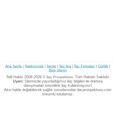
Ana Sayfa
|
Hakkımızda
|
İlaçlar
|
İlaç Ara
|
İlaç Firmaları
|
Gizlilik
|
Bize Ulaşın
Telif Hakkı 2008-2026 ©
Tüm Hakları Saklıdır.
İlaç Prospektüsü.
Uyarı:
Sitemizde yayınladığımız ilaç bilgileri ile doktora
danışmadan kesinlikle ilaç kullanmayınız!
Aksi halde doğabilecek sağlık sorunlarından ilacprospektusu.com
sorumlu tutulamaz.