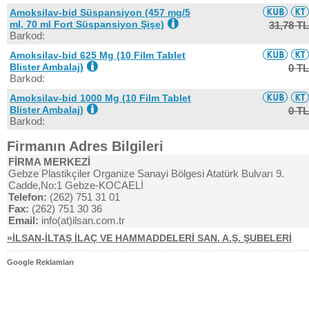
Amoksilav-bid Süspansiyon (457 mg/5
ml, 70 ml Fort Süspansiyon Şişe)
31,78 TL
Barkod:
Amoksilav-bid 625 Mg (10 Film Tablet
Blister Ambalaj)
0 TL
Barkod:
Amoksilav-bid 1000 Mg (10 Film Tablet
Blister Ambalaj)
0 TL
Barkod:
Firmanın Adres Bilgileri
FİRMA MERKEZİ
Gebze Plastikçiler Organize Sanayi Bölgesi Atatürk Bulvarı 9.
Cadde,No:1 Gebze-KOCAELİ
Telefon:
(262) 751 31 01
Fax:
(262) 751 30 36
Email:
info(at)ilsan.com.tr
»İLSAN-İLTAŞ İLAÇ VE HAMMADDELERİ SAN. A.Ş. ŞUBELERİ
Google Reklamları