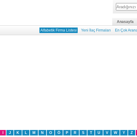
Anasayfa
Alfabetik Firma Listesi
Yeni İlaç Firmaları
En Çok Arana
I
J
K
L
M
N
O
Ö
P
R
S
T
U
V
W
Y
Z