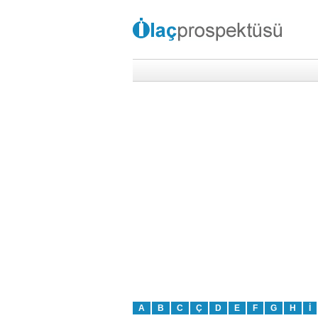
A
B
C
Ç
D
E
F
G
H
İ