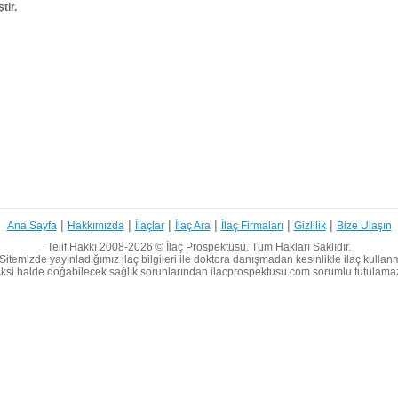
tir.
|
|
|
|
|
|
Ana Sayfa
Hakkımızda
İlaçlar
İlaç Ara
İlaç Firmaları
Gizlilik
Bize Ulaşın
Telif Hakkı 2008-2026 ©
İlaç Prospektüsü.
Tüm Hakları Saklıdır.
Sitemizde yayınladığımız ilaç bilgileri ile doktora danışmadan kesinlikle ilaç kullan
ksi halde doğabilecek sağlık sorunlarından ilacprospektusu.com sorumlu tutulama