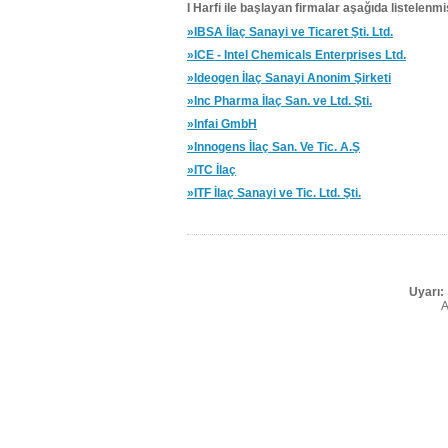
I Harfi ile başlayan firmalar aşağıda listelenmiş
»IBSA İlaç Sanayi ve Ticaret Şti. Ltd.
»ICE - Intel Chemicals Enterprises Ltd.
»Ideogen İlaç Sanayi Anonim Şirketi
»Inc Pharma İlaç San. ve Ltd. Şti.
»Infai GmbH
»Innogens İlaç San. Ve Tic. A.Ş
»ITC İlaç
»ITF İlaç Sanayi ve Tic. Ltd. Şti.
Uyarı:
A